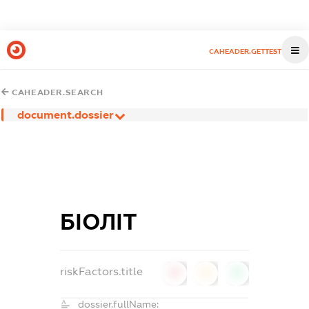
CAHEADER.GETTEST
CAHEADER.SEARCH
document.dossier
БІОЛІТ
riskFactors.title
0
0
0
dossier.fullName: