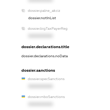
XXXXXXXXXX
dossier.palne_akciz
dossier.notInList
dossier.bigTaxPayerReg
XXXXXXXXXX
dossier.declarations.title
dossier.declarations.noData
dossier.sanctions
dossier.specSanctions
XXXXXXXXXX
dossier.rnboSanctions
XXXXXXXXXX