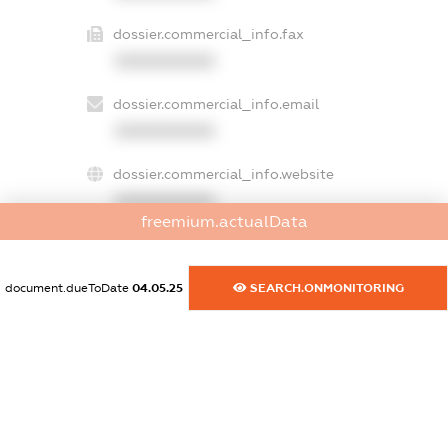
dossier.commercial_info.fax
XXXXXXXXXX
dossier.commercial_info.email
XXXXXXXXXX
dossier.commercial_info.website
XXXXXXXXXX
freemium.actualData
dossier.commercial_info.activity
XXXXXXXXXX
document.dueToDate
04.05.25
SEARCH.ONMONITORING
freemium.exampleText_1
freemium.exampleText_2
freemium.anonymousPerSearch2
FREEMIUM.DETAILS