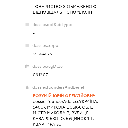
ТОВАРИСТВО З ОБМЕЖЕНОЮ
ВІДПОВІДАЛЬНІСТЮ "БІОЛІТ"
dossier.opfSubType:
-
dossier.edrpo:
35564675
dossier.regDate:
09.12.07
dossier.foundersAndBenef:
РОЗУМІЙ ЮРІЙ ОЛЕКСІЙОВИЧ
dossier.founderAddress
УКРАЇНА,
54007, МИКОЛАЇВСЬКА ОБЛ.,
МІСТО МИКОЛАЇВ, ВУЛИЦЯ
КАЗАРСЬКОГО, БУДИНОК 1-Г,
КВАРТИРА 50