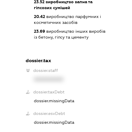
23.52
виробництво вапна та
гіпсових сумішей
20.42
виробництво парфумних і
косметичних засобів
23.69
виробництво інших виробів
із бетону, гіпсу та цементу
dossier.tax
dossier.staff
XXXXXXXXXX
dossier.taxDebt
dossier.missingData
dossier.esvDebt
dossier.missingData