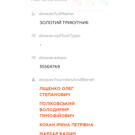
dossier.fullName:
ЗОЛОТИЙ ТРИКУТНИК
dossier.opfSubType:
-
dossier.edrpo:
35564769
dossier.foundersAndBenef:
ЛІЩЕНКО ОЛЕГ
СТЕПАНОВИЧ
ПОЛІКОВСЬКИЙ
ВОЛОДИМИР
ТИМОФІЙОВИЧ
КОХАН ІРИНА ПЕТРІВНА
МАРДАР ВАДИМ