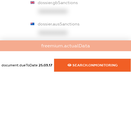
dossier.gbSanctions
XXXXXXXXXX
dossier.ausSanctions
XXXXXXXXXX
dossier.euSanctions
freemium.actualData
XXXXXXXXXX
document.dueToDate
25.03.17
SEARCH.ONMONITORING
dossier.japanSanctions
XXXXXXXXXX
dossier.canadaSanctions
XXXXXXXXXX
dossier.rfSanctions
XXXXXXXXXX
dossier.russian_reg_title