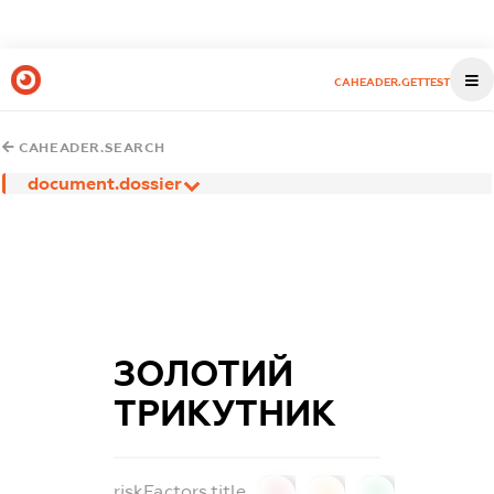
CAHEADER.GETTEST
CAHEADER.SEARCH
document.dossier
ЗОЛОТИЙ
ТРИКУТНИК
riskFactors.title
0
0
0