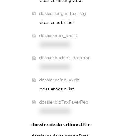
dossier.missingData
dossier.single_tax_reg
dossier.notInList
dossier.non_profit
XXXXXXXXXX
dossier.budget_dotation
XXXXXXXXXX
dossier.palne_akciz
dossier.notInList
dossier.bigTaxPayerReg
XXXXXXXXXX
dossier.declarations.title
dossier.declarations.noData