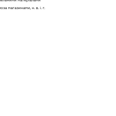
івельними матеріалами
за магазинами, н. в. і. г.