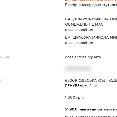
Розмір внеску до статутног
БАНДРАБУРА МИКОЛА М
ОБМЕЖЕНЬ НЕ МАЄ
dossier.position -
БАНДРАБУРА МИКОЛА М
dossier.position -
iaries:
dossier.missingData
XXXXXXXXXX
:
65009, ОДЕСЬКА ОБЛ., О
ГЕНУЕЗЬКА, 24 А
1 000 грн.
51.90.0
інші види оптової то