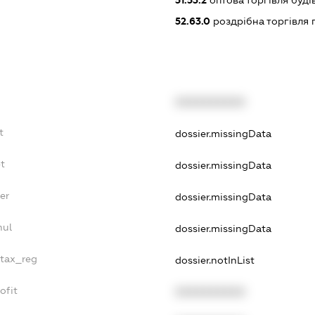
51.53.2
оптова торгівля буд
52.63.0
роздрібна торгівля по
XXXXXXXXXX
t
dossier.missingData
t
dossier.missingData
er
dossier.missingData
nul
dossier.missingData
_tax_reg
dossier.notInList
ofit
XXXXXXXXXX