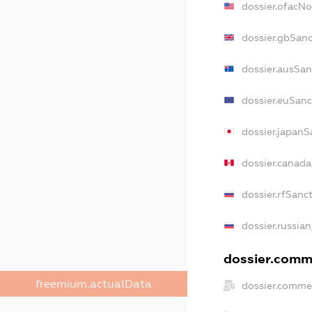
dossier.ofacN
dossier.gbSanc
dossier.ausSan
dossier.euSanc
dossier.japanS
dossier.canad
dossier.rfSanc
dossier.russian
dossier.comme
freemium.actualData
dossier.commer