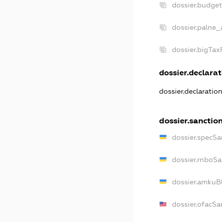
dossier.budge
dossier.palne_
dossier.bigTa
dossier.declarat
dossier.declaratio
dossier.sanctio
dossier.specSa
dossier.rnboSa
dossier.amkuBl
dossier.ofacSa