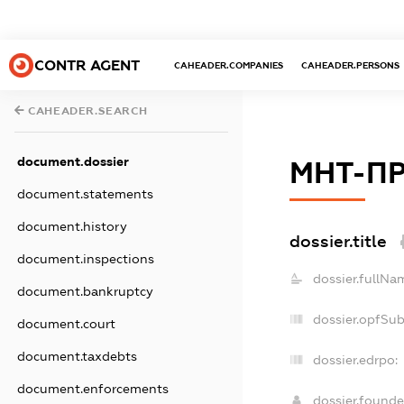
CONTR AGENT
CAHEADER.COMPANIES
CAHEADER.PERSONS
CAHEADER.SEARCH
document.dossier
МНТ-П
document.statements
document.history
dossier.title
document.inspections
dossier.fullNa
document.bankruptcy
dossier.opfSu
document.court
document.taxdebts
dossier.edrpo:
document.enforcements
dossier.found