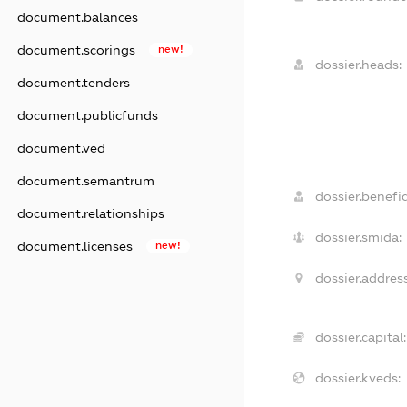
document.balances
document.scorings
new!
dossier.heads:
document.tenders
document.publicfunds
document.ved
document.semantrum
dossier.benefic
document.relationships
dossier.smida:
document.licenses
new!
dossier.address
dossier.capital:
dossier.kveds: