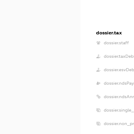
dossier.tax
dossier.staff
dossier.taxDeb
dossier.esvDeb
dossier.ndsPay
dossier.ndsAn
dossier.single
dossier.non_pr