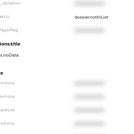
t_dotation
XXXXXXXXXX
akciz
dossier.notInList
xPayerReg
XXXXXXXXXX
ions.title
ns.noData
ns
nctions
XXXXXXXXXX
nctions
XXXXXXXXXX
ackList
XXXXXXXXXX
nctions
XXXXXXXXXX