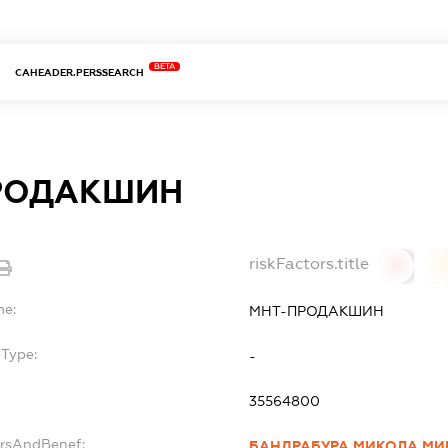
BETA
CAHEADER.PERSSEARCH
РОДАКШИН
riskFactors.title
0
0
me:
МНТ-ПРОДАКШИН
bType:
-
35564800
ersAndBenef:
БАНДРАБУРА МИКОЛА М