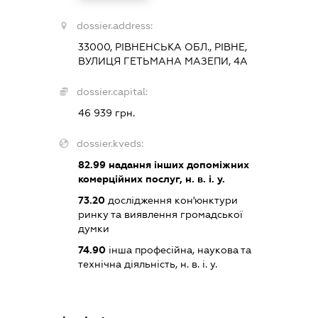
dossier.address:
33000, РІВНЕНСЬКА ОБЛ., РІВНЕ,
ВУЛИЦЯ ГЕТЬМАНА МАЗЕПИ, 4А
dossier.capital:
46 939 грн.
dossier.kveds:
82.99
надання інших допоміжних
комерційних послуг, н. в. і. у.
73.20
дослідження кон'юнктури
ринку та виявлення громадської
думки
74.90
інша професійна, наукова та
технічна діяльність, н. в. і. у.