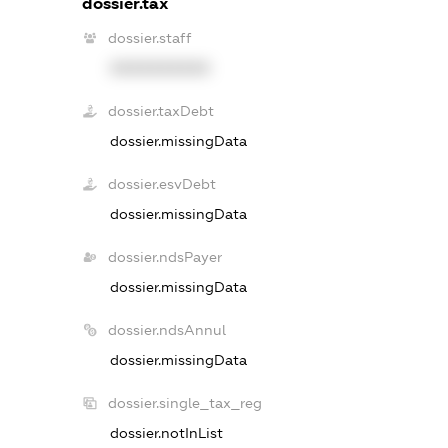
dossier.tax
dossier.staff
XXXXXXXXXX
dossier.taxDebt
dossier.missingData
dossier.esvDebt
dossier.missingData
dossier.ndsPayer
dossier.missingData
dossier.ndsAnnul
dossier.missingData
dossier.single_tax_reg
dossier.notInList