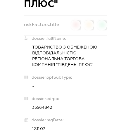
ПЛЮС"
riskFactors.title
0
0
0
dossier.fullName:
ТОВАРИСТВО З ОБМЕЖЕНОЮ
ВІДПОВІДАЛЬНІСТЮ
РЕГІОНАЛЬНА ТОРГОВА
КОМПАНІЯ "ПІВДЕНЬ-ПЛЮС"
dossier.opfSubType:
-
dossier.edrpo:
35564842
dossier.regDate:
12.11.07