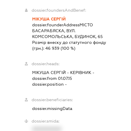
dossier.foundersAndBenef:
МІКУША СЕРГІЙ
dossier.founderAddress
МІСТО
БАСАРАБЯСКА, ВУЛ.
КОМСОМОЛЬСЬКА, БУДИНОК, 65
Розмір внеску до статутного фонду
(грн.):
46 939
(100 %)
dossier.heads:
МІКУША СЕРГІЙ
-
КЕРІВНИК
-
dossier.from 01.07.15
dossier.position -
dossier.beneficiaries:
dossier.missingData
dossier.smida:
XXXXXXXXXX