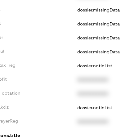
t
dossier.missingData
t
dossier.missingData
er
dossier.missingData
ul
dossier.missingData
_tax_reg
dossier.notInList
ofit
XXXXXXXXXX
_dotation
XXXXXXXXXX
akciz
dossier.notInList
PayerReg
XXXXXXXXXX
ons.title