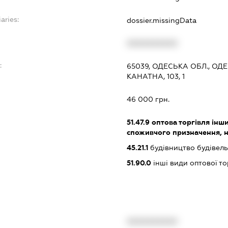
aries:
dossier.missingData
XXXXXXXXXX
:
65039, ОДЕСЬКА ОБЛ., О
КАНАТНА, 103, 1
46 000 грн.
51.47.9
оптова торгівля ін
споживчого призначення, н. в
45.21.1
будівництво будівел
51.90.0
інші види оптової то
XXXXXXXXXX