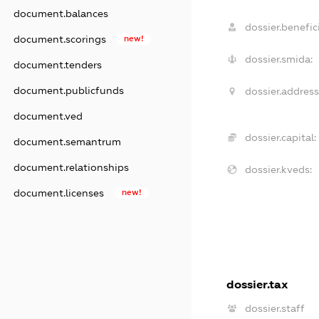
document.balances
dossier.benefici
document.scorings
new!
dossier.smida:
document.tenders
document.publicfunds
dossier.address
document.ved
dossier.capital:
document.semantrum
document.relationships
dossier.kveds:
document.licenses
new!
dossier.tax
dossier.staff