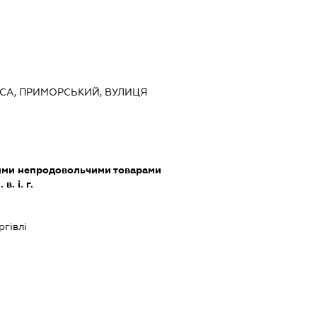
ДЕСА, ПРИМОРСЬКИЙ, ВУЛИЦЯ
шими непродовольчими товарами
. і. г.
ь
ргівлі