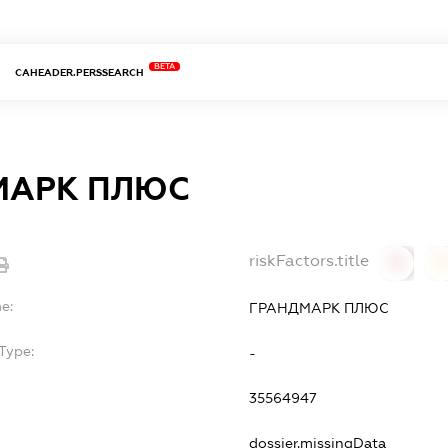
BETA
CAHEADER.PERSSEARCH
МАРК ПЛЮС
riskFactors.title
0
0
e:
ГРАНДМАРК ПЛЮС
Type:
-
35564947
dossier.missingData