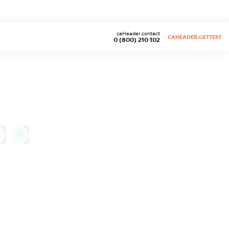
caHeader.contact
CAHEADER.GETTEST
0 (800) 210 102
0