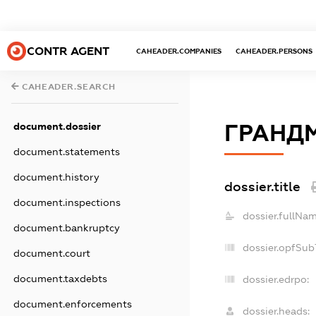
CONTR AGENT
CAHEADER.COMPANIES
CAHEADER.PERSONS
CAHEADER.SEARCH
ГРАНД
document.dossier
document.statements
document.history
dossier.title
document.inspections
dossier.fullNam
document.bankruptcy
dossier.opfSub
document.court
document.taxdebts
dossier.edrpo:
document.enforcements
dossier.heads: