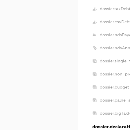
dossier.taxDeb
dossier.esvDeb
dossier.ndsPay
dossier.ndsAnn
dossier.single
dossier.non_pr
dossier.budget
dossier.palne_
dossier.bigTax
dossier.declarati