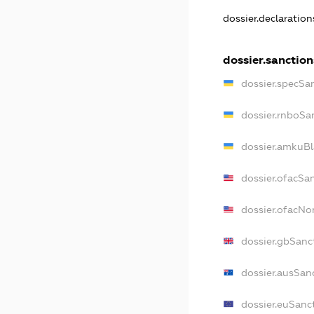
dossier.declaratio
dossier.sanction
dossier.specSa
dossier.rnboSa
dossier.amkuBl
dossier.ofacSa
dossier.ofacN
dossier.gbSanc
dossier.ausSan
dossier.euSanc