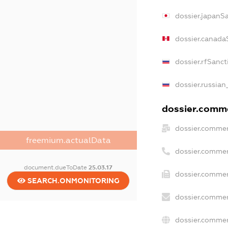
dossier.japanS
dossier.canada
dossier.rfSanct
dossier.russian
dossier.comme
dossier.commer
freemium.actualData
dossier.commer
document.dueToDate
25.03.17
dossier.commer
SEARCH.ONMONITORING
dossier.commer
dossier.commer