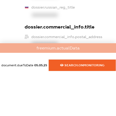
dossier.russian_reg_title
XXXXXXXXXX
dossier.commercial_info.title
dossier.commercial_info.postal_address
XXXXXXXXXX
freemium.actualData
dossier.commercial_info.phone
XXXXXXXXXX
document.dueToDate
05.05.25
SEARCH.ONMONITORING
dossier.commercial_info.fax
XXXXXXXXXX
dossier.commercial_info.email
XXXXXXXXXX
dossier.commercial_info.website