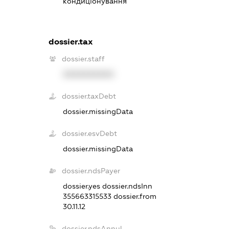
кондиціонування
dossier.tax
dossier.staff
XXXXXXXXXX
dossier.taxDebt
dossier.missingData
dossier.esvDebt
dossier.missingData
dossier.ndsPayer
dossier.yes
dossier.ndsInn
355663315533
dossier.from
30.11.12
dossier.ndsAnnul