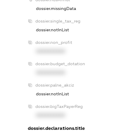
dossier.missingData
dossier.single_tax_reg
dossier.notInList
dossier.non_profit
XXXXXXXXXX
dossier.budget_dotation
XXXXXXXXXX
dossier.palne_akciz
dossier.notInList
dossier.bigTaxPayerReg
XXXXXXXXXX
dossier.declarations.title