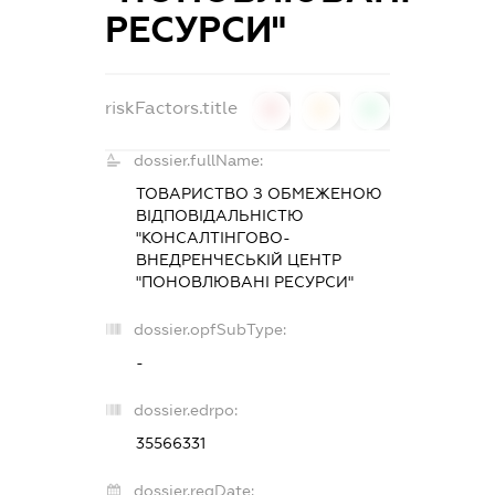
РЕСУРСИ"
riskFactors.title
0
0
0
dossier.fullName:
ТОВАРИСТВО З ОБМЕЖЕНОЮ
ВІДПОВІДАЛЬНІСТЮ
"КОНСАЛТІНГОВО-
ВНЕДРЕНЧЕСЬКІЙ ЦЕНТР
"ПОНОВЛЮВАНІ РЕСУРСИ"
dossier.opfSubType:
-
dossier.edrpo:
35566331
dossier.regDate: