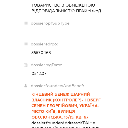
ТОВАРИСТВО З ОБМЕЖЕНОЮ
ВІДПОВІДАЛЬНІСТЮ
ПРАЙМ ФУД
dossier.opfSubType:
-
dossier.edrpo:
35570463
dossier.regDate:
05.12.07
dossier.foundersAndBenef:
КІНЦЕВИЙ БЕНЕФІЦІАРНИЙ
ВЛАСНИК (КОНТРОЛЕР)-НІЗБЕРГ
СЕМЕН ГЕОРГІЙОВИЧ, УКРАЇНА,
МІСТО КИЇВ, ВУЛИЦЯ
ОБОЛОНСЬКА, 13/15, КВ. 67
dossier.founderAddress
УКРАЇНА