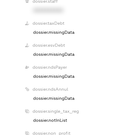
dossier.staff
XXXXXXXXXX
dossier.taxDebt
dossier.missingData
dossier.esvDebt
dossier.missingData
dossier.ndsPayer
dossier.missingData
dossier.ndsAnnul
dossier.missingData
dossier.single_tax_reg
dossier.notInList
dossier.non_profit