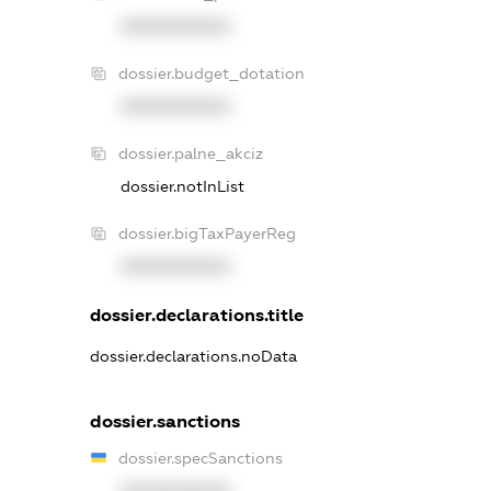
XXXXXXXXXX
dossier.budget_dotation
XXXXXXXXXX
dossier.palne_akciz
dossier.notInList
dossier.bigTaxPayerReg
XXXXXXXXXX
dossier.declarations.title
dossier.declarations.noData
dossier.sanctions
dossier.specSanctions
XXXXXXXXXX