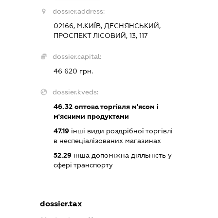
dossier.address:
02166, М.КИЇВ, ДЕСНЯНСЬКИЙ,
ПРОСПЕКТ ЛІСОВИЙ, 13, 117
dossier.capital:
46 620 грн.
dossier.kveds:
46.32
оптова торгівля м'ясом і
м'ясними продуктами
47.19
інші види роздрібної торгівлі
в неспеціалізованих магазинах
52.29
інша допоміжна діяльність у
сфері транспорту
dossier.tax