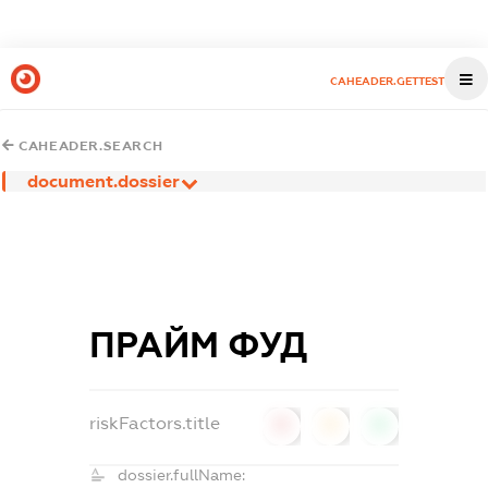
CAHEADER.GETTEST
CAHEADER.SEARCH
document.dossier
ПРАЙМ ФУД
riskFactors.title
0
0
0
dossier.fullName: