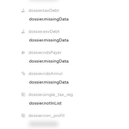
dossier.taxDebt
dossier.missingData
dossier.esvDebt
dossier.missingData
dossier.ndsPayer
dossier.missingData
dossier.ndsAnnul
dossier.missingData
dossier.single_tax_reg
dossier.notInList
dossier.non_profit
XXXXXXXXXX