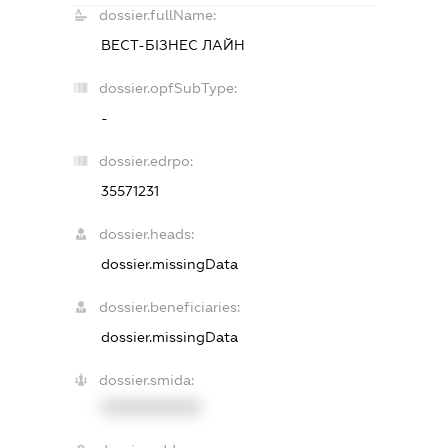
dossier.fullName:
ВЕСТ-БІЗНЕС ЛАЙН
dossier.opfSubType:
-
dossier.edrpo:
35571231
dossier.heads:
dossier.missingData
dossier.beneficiaries:
dossier.missingData
dossier.smida:
XXXXXXXXXX