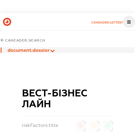
CAHEADER.GETTEST
CAHEADER.SEARCH
document.dossier
ВЕСТ-БІЗНЕС
ЛАЙН
riskFactors.title
0
0
0