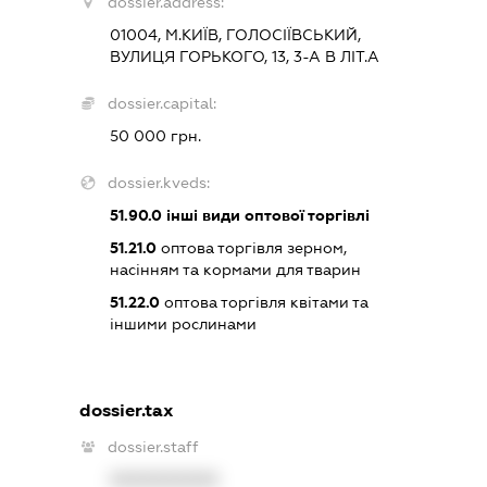
dossier.address:
01004, М.КИЇВ, ГОЛОСІЇВСЬКИЙ,
ВУЛИЦЯ ГОРЬКОГО, 13, 3-А В ЛІТ.А
dossier.capital:
50 000 грн.
dossier.kveds:
51.90.0
інші види оптової торгівлі
51.21.0
оптова торгівля зерном,
насінням та кормами для тварин
51.22.0
оптова торгівля квітами та
іншими рослинами
dossier.tax
dossier.staff
XXXXXXXXXX