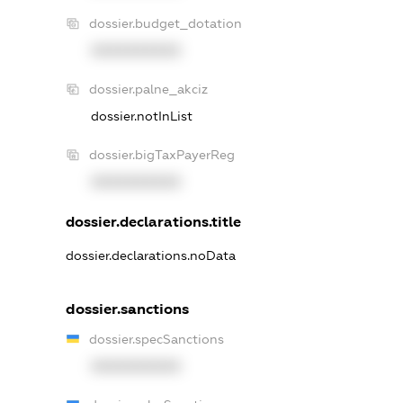
dossier.budget_dotation
XXXXXXXXXX
dossier.palne_akciz
dossier.notInList
dossier.bigTaxPayerReg
XXXXXXXXXX
dossier.declarations.title
dossier.declarations.noData
dossier.sanctions
dossier.specSanctions
XXXXXXXXXX