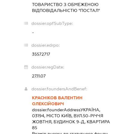
ТОВАРИСТВО З ОБМЕЖЕНОЮ
ВІДПОВІДАЛЬНІСТЮ "ПОСТАЛ"
dossier.opfSubType:
-
dossier.edrpo:
35572717
dossier.regDate:
27.11.07
dossier.foundersAndBenef:
КРАСНІКОВ ВАЛЕНТИН
ОЛЕКСІЙОВИЧ
dossier.founderAddress
УКРАЇНА,
03194, МІСТО КИЇВ, ВУЛ.50-РІЧЧЯ
ЖОВТНЯ, БУДИНОК 9-Д, КВАРТИРА
85
Розмір внеску до статутного фонду