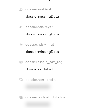
dossier.esvDebt
dossier.missingData
dossier.ndsPayer
dossier.missingData
dossier.ndsAnnul
dossier.missingData
dossier.single_tax_reg
dossier.notInList
dossier.non_profit
XXXXXXXXXX
dossier.budget_dotation
XXXXXXXXXX