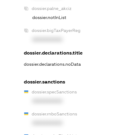
dossier.palne_akciz
dossier.notInList
dossier.bigTaxPayerReg
XXXXXXXXXX
dossier.declarations.title
dossier.declarations.noData
dossier.sanctions
dossier.specSanctions
XXXXXXXXXX
dossier.rnboSanctions
XXXXXXXXXX