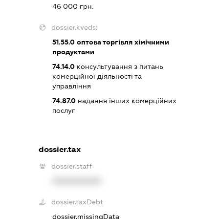
46 000 грн.
dossier.kveds:
51.55.0
оптова торгівля хімічними
продуктами
74.14.0
консультування з питань
комерційної діяльності та
управління
74.87.0
надання інших комерційних
послуг
dossier.tax
dossier.staff
XXXXXXXXXX
dossier.taxDebt
dossier.missingData