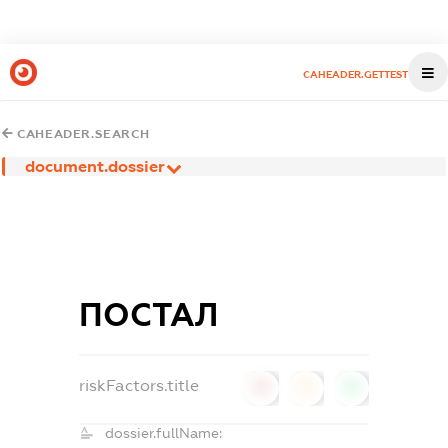
CAHEADER.GETTEST
CAHEADER.SEARCH
document.dossier
ПОСТАЛ
riskFactors.title
0
0
0
dossier.fullName: