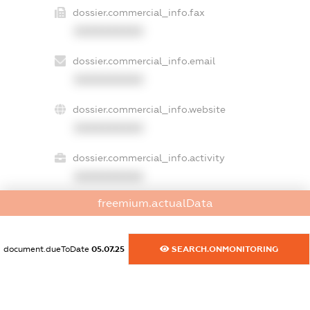
dossier.commercial_info.fax
XXXXXXXXXX
dossier.commercial_info.email
XXXXXXXXXX
dossier.commercial_info.website
XXXXXXXXXX
dossier.commercial_info.activity
XXXXXXXXXX
freemium.actualData
freemium.exampleText_1
freemium.exampleText_2
document.dueToDate
05.07.25
SEARCH.ONMONITORING
freemium.anonymousPerSearch2
FREEMIUM.DETAILS
FREEMIUM.REGISTER