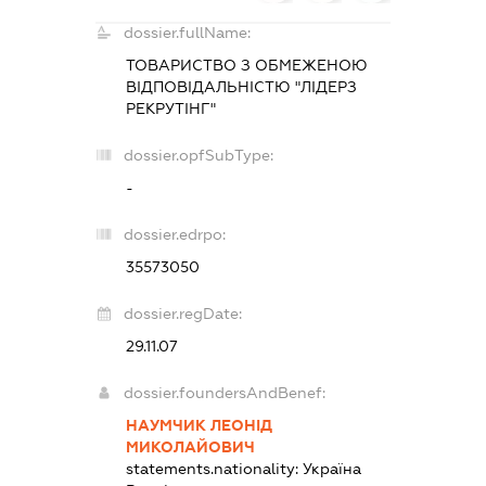
dossier.fullName:
ТОВАРИСТВО З ОБМЕЖЕНОЮ
ВІДПОВІДАЛЬНІСТЮ "ЛІДЕРЗ
РЕКРУТІНГ"
dossier.opfSubType:
-
dossier.edrpo:
35573050
dossier.regDate:
29.11.07
dossier.foundersAndBenef:
НАУМЧИК ЛЕОНІД
МИКОЛАЙОВИЧ
statements.nationality:
Україна