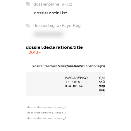
dossier.palne_akciz
dossier.notInList
dossier.bigTaxPayerReg
XXXXXXXXXX
dossier.declarations.title
2018
dossier.declarations.pepName
dossier.declarations.personName
dossier.declaratio
ВАСИЛЕНКО
Дохід від
ТЕТЯНА
зайняття
ІВАНІВНА
підприємницькою
діяльністю
dossier.declarations.license_1
dossier.declarations.license_2
dossier.declarations.license_3