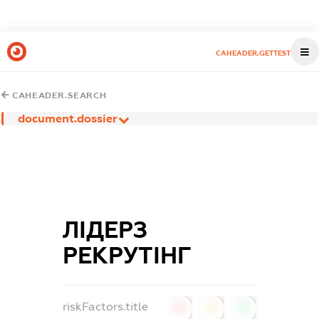
CAHEADER.GETTEST
CAHEADER.SEARCH
document.dossier
ЛІДЕРЗ
РЕКРУТІНГ
riskFactors.title
0
0
0