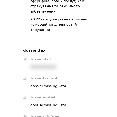
сфері фінансових послуг, крім
страхування та пенсійного
забезпечення
70.22
консультування з питань
комерційної діяльності й
керування
dossier.tax
dossier.staff
XXXXXXXXXX
dossier.taxDebt
dossier.missingData
dossier.esvDebt
dossier.missingData
dossier.ndsPayer