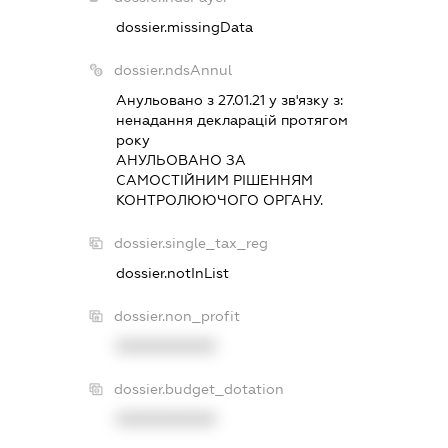
dossier.missingData
dossier.ndsAnnul
Анульовано з 27.01.21 у зв'язку з:
ненадання декларацiй протягом
року
АНУЛЬОВАНО ЗА
САМОСТIЙНИМ РIШЕННЯМ
КОНТРОЛЮЮЧОГО ОРГАНУ.
dossier.single_tax_reg
dossier.notInList
dossier.non_profit
XXXXXXXXXX
dossier.budget_dotation
XXXXXXXXXX