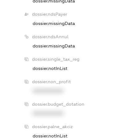
dossier.missingData
dossier.ndsPayer
dossier.missingData
dossier.ndsAnnul
dossier.missingData
dossier.single_tax_reg
dossier.notInList
dossier.non_profit
XXXXXXXXXX
dossier.budget_dotation
XXXXXXXXXX
dossier.palne_akciz
dossier.notInList