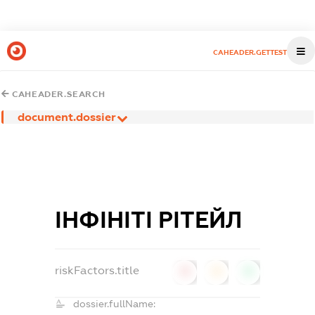
CAHEADER.GETTEST
CAHEADER.SEARCH
document.dossier
ІНФІНІТІ РІТЕЙЛ
riskFactors.title
0
0
0
dossier.fullName: