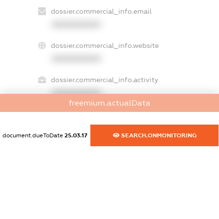
dossier.commercial_info.email
XXXXXXXXXX
dossier.commercial_info.website
XXXXXXXXXX
dossier.commercial_info.activity
XXXXXXXXXX
freemium.actualData
document.dueToDate
25.03.17
SEARCH.ONMONITORING
freemium.exampleText_1
freemium.exampleText_2
freemium.anonymousPerSearch2
FREEMIUM.DETAILS
FREEMIUM.REGISTER