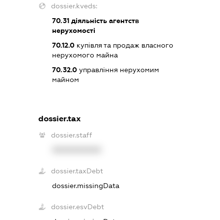
dossier.kveds:
70.31
діяльність агентств
нерухомості
70.12.0
купівля та продаж власного
нерухомого майна
70.32.0
управління нерухомим
майном
dossier.tax
dossier.staff
XXXXXXXXXX
dossier.taxDebt
dossier.missingData
dossier.esvDebt