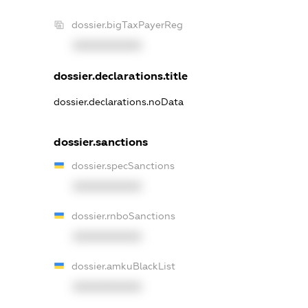
dossier.bigTaxPayerReg
XXXXXXXXXX
dossier.declarations.title
dossier.declarations.noData
dossier.sanctions
dossier.specSanctions
XXXXXXXXXX
dossier.rnboSanctions
XXXXXXXXXX
dossier.amkuBlackList
XXXXXXXXXX