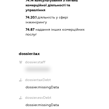
74.14
консультування з питань
комерційної діяльності та
управління
74.20.1
діяльність у сфері
інжинірингу
74.87
надання інших комерційних
послуг
dossier.tax
dossier.staff
XXXXXXXXXX
dossier.taxDebt
dossier.missingData
dossier.esvDebt
dossier.missingData