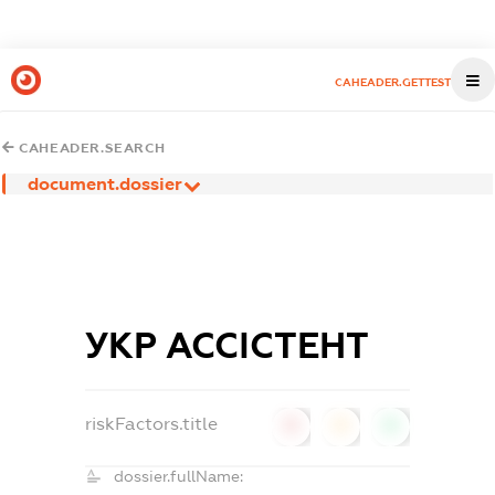
CAHEADER.GETTEST
CAHEADER.SEARCH
document.dossier
УКР АССІСТЕНТ
riskFactors.title
0
0
0
dossier.fullName: