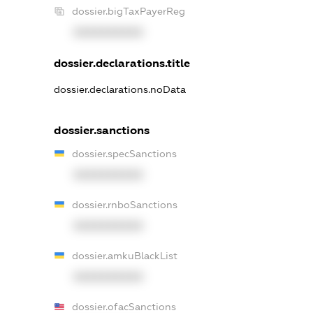
dossier.bigTaxPayerReg
XXXXXXXXXX
dossier.declarations.title
dossier.declarations.noData
dossier.sanctions
dossier.specSanctions
XXXXXXXXXX
dossier.rnboSanctions
XXXXXXXXXX
dossier.amkuBlackList
XXXXXXXXXX
dossier.ofacSanctions