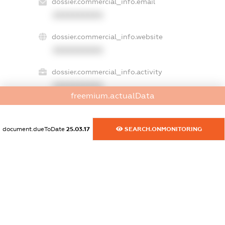
dossier.commercial_info.email
XXXXXXXXXX
dossier.commercial_info.website
XXXXXXXXXX
dossier.commercial_info.activity
XXXXXXXXXX
freemium.actualData
freemium.exampleText_1
document.dueToDate
25.03.17
SEARCH.ONMONITORING
freemium.exampleText_2
freemium.anonymousPerSearch2
FREEMIUM.DETAILS
FREEMIUM.REGISTER