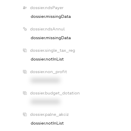
dossier.ndsPayer
dossier.missingData
dossier.ndsAnnul
dossier.missingData
dossier.single_tax_reg
dossier.notInList
dossier.non_profit
XXXXXXXXXX
dossier.budget_dotation
XXXXXXXXXX
dossier.palne_akciz
dossier.notInList