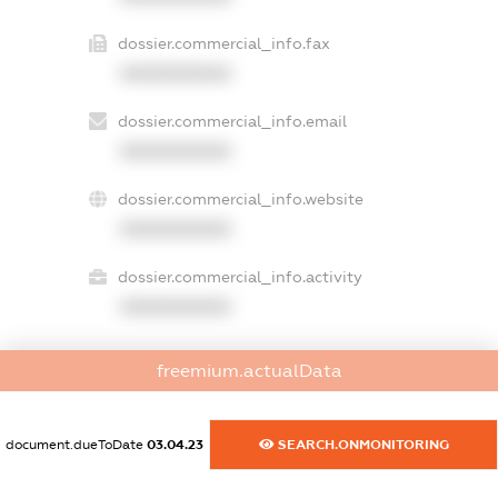
dossier.commercial_info.fax
XXXXXXXXXX
dossier.commercial_info.email
XXXXXXXXXX
dossier.commercial_info.website
XXXXXXXXXX
dossier.commercial_info.activity
XXXXXXXXXX
freemium.actualData
freemium.exampleText_1
freemium.exampleText_2
freemium.anonymousPerSearch2
document.dueToDate
03.04.23
SEARCH.ONMONITORING
FREEMIUM.DETAILS