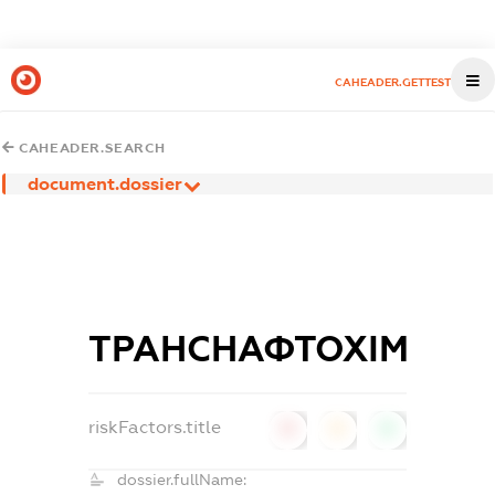
CAHEADER.GETTEST
CAHEADER.SEARCH
document.dossier
ТРАНСНАФТОХІМ
riskFactors.title
0
0
0
dossier.fullName: