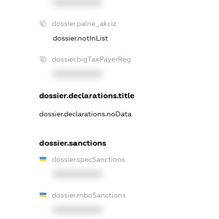
XXXXXXXXXX
dossier.palne_akciz
dossier.notInList
dossier.bigTaxPayerReg
XXXXXXXXXX
dossier.declarations.title
dossier.declarations.noData
dossier.sanctions
dossier.specSanctions
XXXXXXXXXX
dossier.rnboSanctions
XXXXXXXXXX