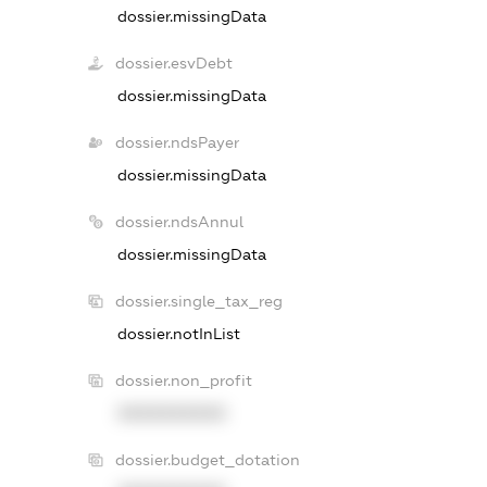
dossier.missingData
dossier.esvDebt
dossier.missingData
dossier.ndsPayer
dossier.missingData
dossier.ndsAnnul
dossier.missingData
dossier.single_tax_reg
dossier.notInList
dossier.non_profit
XXXXXXXXXX
dossier.budget_dotation