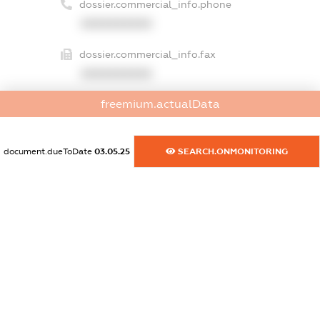
dossier.commercial_info.phone
XXXXXXXXXX
dossier.commercial_info.fax
XXXXXXXXXX
freemium.actualData
dossier.commercial_info.email
XXXXXXXXXX
document.dueToDate
03.05.25
SEARCH.ONMONITORING
dossier.commercial_info.website
XXXXXXXXXX
dossier.commercial_info.activity
XXXXXXXXXX
freemium.exampleText_1
freemium.exampleText_2
freemium.anonymousPerSearch2