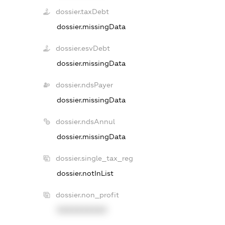
dossier.taxDebt
dossier.missingData
dossier.esvDebt
dossier.missingData
dossier.ndsPayer
dossier.missingData
dossier.ndsAnnul
dossier.missingData
dossier.single_tax_reg
dossier.notInList
dossier.non_profit
XXXXXXXXXX