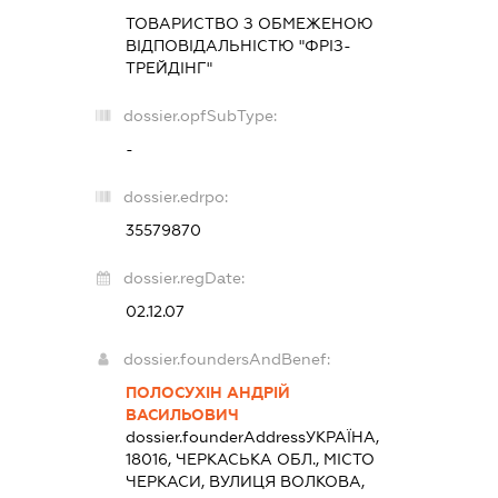
ТОВАРИСТВО З ОБМЕЖЕНОЮ
ВІДПОВІДАЛЬНІСТЮ "ФРІЗ-
ТРЕЙДІНГ"
dossier.opfSubType:
-
dossier.edrpo:
35579870
dossier.regDate:
02.12.07
dossier.foundersAndBenef:
ПОЛОСУХІН АНДРІЙ
ВАСИЛЬОВИЧ
dossier.founderAddress
УКРАЇНА,
18016, ЧЕРКАСЬКА ОБЛ., МІСТО
ЧЕРКАСИ, ВУЛИЦЯ ВОЛКОВА,