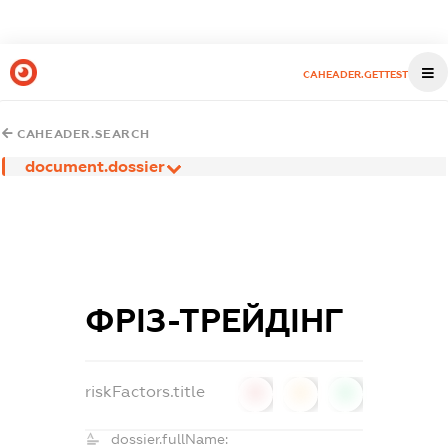
CAHEADER.GETTEST
CAHEADER.SEARCH
document.dossier
ФРІЗ-ТРЕЙДІНГ
riskFactors.title
0
0
0
dossier.fullName: