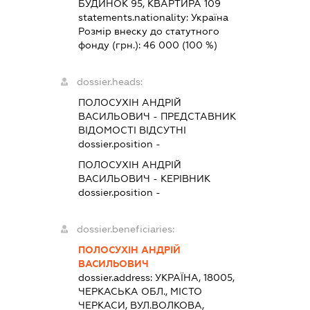
БУДИНОК 95, КВАРТИРА 109
statements.nationality:
Україна
Розмір внеску до статутного
фонду (грн.):
46 000
(100 %)
dossier.heads:
ПОЛОСУХІН АНДРІЙ
ВАСИЛЬОВИЧ
-
ПРЕДСТАВНИК
ВІДОМОСТІ ВІДСУТНІ
dossier.position -
ПОЛОСУХІН АНДРІЙ
ВАСИЛЬОВИЧ
-
КЕРІВНИК
dossier.position -
dossier.beneficiaries:
ПОЛОСУХІН АНДРІЙ
ВАСИЛЬОВИЧ
dossier.address:
УКРАЇНА, 18005,
ЧЕРКАСЬКА ОБЛ., МІСТО
ЧЕРКАСИ, ВУЛ.ВОЛКОВА,