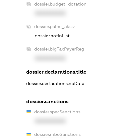
dossier.budget_dotation
XXXXXXXXXX
dossier.palne_akciz
dossier.notInList
dossier.bigTaxPayerReg
XXXXXXXXXX
dossier.declarations.title
dossier.declarations.noData
dossier.sanctions
dossier.specSanctions
XXXXXXXXXX
dossier.rnboSanctions