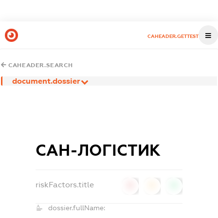
CAHEADER.GETTEST
CAHEADER.SEARCH
document.dossier
САН-ЛОГІСТИК
riskFactors.title
0
0
0
dossier.fullName: