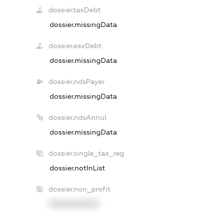
dossier.taxDebt
dossier.missingData
dossier.esvDebt
dossier.missingData
dossier.ndsPayer
dossier.missingData
dossier.ndsAnnul
dossier.missingData
dossier.single_tax_reg
dossier.notInList
dossier.non_profit
XXXXXXXXXX