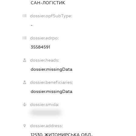
САН-ЛОГІСТИК
dossier.opfSubType:
-
dossier.edrpo:
35584591
dossier.heads:
dossier.missingData
dossier.beneficiaries:
dossier.missingData
dossier.smida:
XXXXXXXXXX
dossier.address:
12530, ЖИТОМИРСЬКА ОБЛ.,