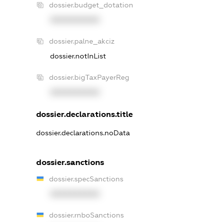
dossier.budget_dotation
XXXXXXXXXX
dossier.palne_akciz
dossier.notInList
dossier.bigTaxPayerReg
XXXXXXXXXX
dossier.declarations.title
dossier.declarations.noData
dossier.sanctions
dossier.specSanctions
XXXXXXXXXX
dossier.rnboSanctions