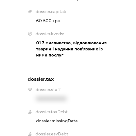
dossier.capital:
60 500 грн.
dossier.kveds:
01.7
мисливство, відловлювання
тварин і надання пов'язаних із
ними послуг
dossier.tax
dossier.staff
XXXXXXXXXX
dossier.taxDebt
dossier.missingData
dossier.esvDebt