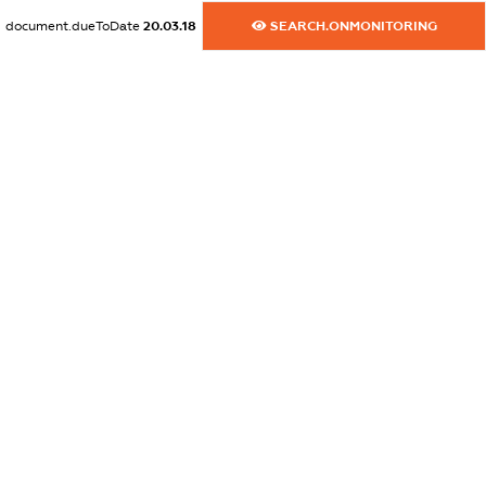
XXXXXXXXXX
document.dueToDate
20.03.18
SEARCH.ONMONITORING
dossier.commercial_info.email
XXXXXXXXXX
dossier.commercial_info.website
XXXXXXXXXX
dossier.commercial_info.activity
XXXXXXXXXX
freemium.exampleText_1
freemium.exampleText_2
freemium.anonymousPerSearch2
FREEMIUM.DETAILS
FREEMIUM.REGISTER