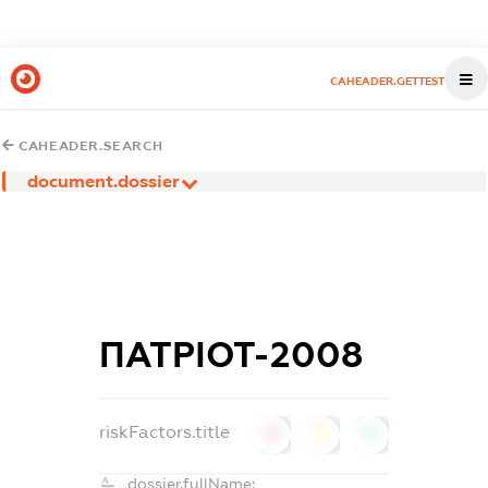
CAHEADER.GETTEST
CAHEADER.SEARCH
document.dossier
ПАТРІОТ-2008
riskFactors.title
0
0
0
dossier.fullName: