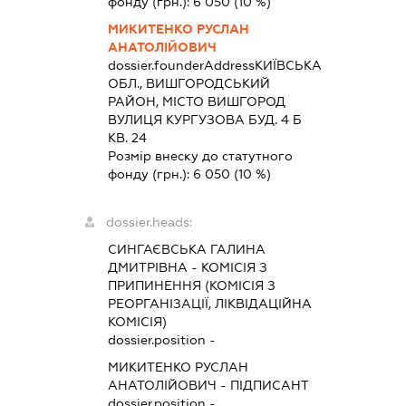
фонду (грн.):
6 050
(10 %)
МИКИТЕНКО РУСЛАН
АНАТОЛІЙОВИЧ
dossier.founderAddress
КИЇВСЬКА
ОБЛ., ВИШГОРОДСЬКИЙ
РАЙОН, МІСТО ВИШГОРОД
ВУЛИЦЯ КУРГУЗОВА БУД. 4 Б
КВ. 24
Розмір внеску до статутного
фонду (грн.):
6 050
(10 %)
dossier.heads:
СИНГАЄВСЬКА ГАЛИНА
ДМИТРІВНА
-
КОМІСІЯ З
ПРИПИНЕННЯ (КОМІСІЯ З
РЕОРГАНІЗАЦІЇ, ЛІКВІДАЦІЙНА
КОМІСІЯ)
dossier.position -
МИКИТЕНКО РУСЛАН
АНАТОЛІЙОВИЧ
-
ПІДПИСАНТ
dossier.position -