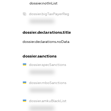
dossier.notInList
dossier.bigTaxPayerReg
XXXXXXXXXX
dossier.declarations.title
dossier.declarations.noData
dossier.sanctions
dossier.specSanctions
XXXXXXXXXX
dossier.rnboSanctions
XXXXXXXXXX
dossier.amkuBlackList
XXXXXXXXXX