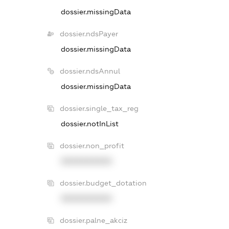
dossier.missingData
dossier.ndsPayer
dossier.missingData
dossier.ndsAnnul
dossier.missingData
dossier.single_tax_reg
dossier.notInList
dossier.non_profit
XXXXXXXXXX
dossier.budget_dotation
XXXXXXXXXX
dossier.palne_akciz