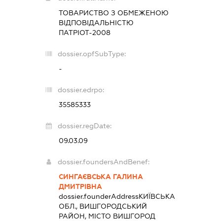
ТОВАРИСТВО З ОБМЕЖЕНОЮ
ВІДПОВІДАЛЬНІСТЮ
ПАТРІОТ-2008
dossier.opfSubType:
-
dossier.edrpo:
35585333
dossier.regDate:
09.03.09
dossier.foundersAndBenef:
СИНГАЄВСЬКА ГАЛИНА
ДМИТРІВНА
dossier.founderAddress
КИЇВСЬКА
ОБЛ., ВИШГОРОДСЬКИЙ
РАЙОН, МІСТО ВИШГОРОД