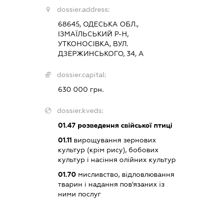
dossier.address:
68645, ОДЕСЬКА ОБЛ.,
ІЗМАЇЛЬСЬКИЙ Р-Н,
УТКОНОСІВКА, ВУЛ.
ДЗЕРЖИНСЬКОГО, 34, А
dossier.capital:
630 000 грн.
dossier.kveds:
01.47
розведення свійської птиці
01.11
вирощування зернових
культур (крім рису), бобових
культур і насіння олійних культур
01.70
мисливство, відловлювання
тварин і надання пов'язаних із
ними послуг