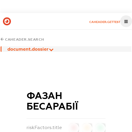
CAHEADER.GETTEST
CAHEADER.SEARCH
document.dossier
ФАЗАН
БЕСАРАБІЇ
riskFactors.title
0
0
0