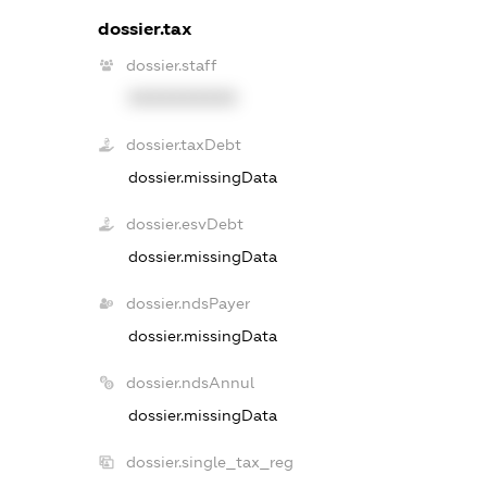
dossier.tax
dossier.staff
XXXXXXXXXX
dossier.taxDebt
dossier.missingData
dossier.esvDebt
dossier.missingData
dossier.ndsPayer
dossier.missingData
dossier.ndsAnnul
dossier.missingData
dossier.single_tax_reg