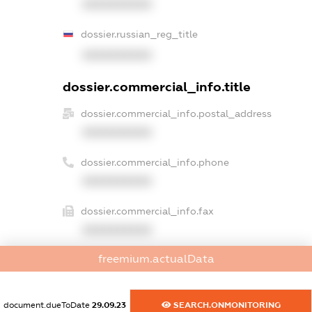
XXXXXXXXXX
dossier.russian_reg_title
XXXXXXXXXX
dossier.commercial_info.title
dossier.commercial_info.postal_address
XXXXXXXXXX
dossier.commercial_info.phone
XXXXXXXXXX
dossier.commercial_info.fax
XXXXXXXXXX
freemium.actualData
dossier.commercial_info.email
XXXXXXXXXX
document.dueToDate
29.09.23
SEARCH.ONMONITORING
dossier.commercial_info.website