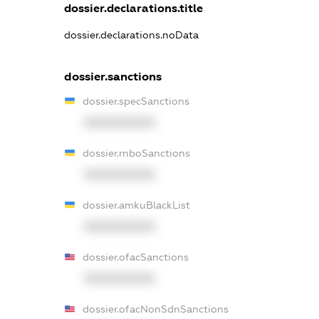
dossier.declarations.title
dossier.declarations.noData
dossier.sanctions
dossier.specSanctions
XXXXXXXXXX
dossier.rnboSanctions
XXXXXXXXXX
dossier.amkuBlackList
XXXXXXXXXX
dossier.ofacSanctions
XXXXXXXXXX
dossier.ofacNonSdnSanctions