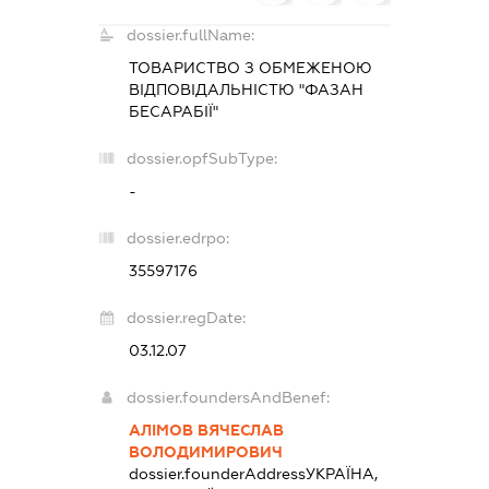
dossier.fullName:
ТОВАРИСТВО З ОБМЕЖЕНОЮ
ВІДПОВІДАЛЬНІСТЮ "ФАЗАН
БЕСАРАБІЇ"
dossier.opfSubType:
-
dossier.edrpo:
35597176
dossier.regDate:
03.12.07
dossier.foundersAndBenef:
АЛІМОВ ВЯЧЕСЛАВ
ВОЛОДИМИРОВИЧ
dossier.founderAddress
УКРАЇНА,