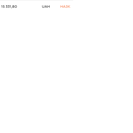
15 331,80
UAH
НАЗК