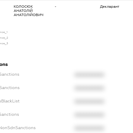
КОЛОСЮК
-
Декларант
АНАТОЛІЙ
АНАТОЛІЙОВИЧ
ense_1
cense_2
cense_3
ions
cSanctions
XXXXXXXXXX
oSanctions
XXXXXXXXXX
uBlackList
XXXXXXXXXX
Sanctions
XXXXXXXXXX
cNonSdnSanctions
XXXXXXXXXX