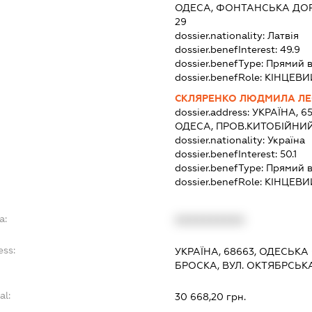
ОДЕСА, ФОНТАНСЬКА ДОРО
29
dossier.nationality:
Латвія
dossier.benefInterest:
49.9
dossier.benefType:
Прямий в
dossier.benefRole:
КІНЦЕВИ
СКЛЯРЕНКО ЛЮДМИЛА ЛЕ
dossier.address:
УКРАЇНА, 6
ОДЕСА, ПРОВ.КИТОБІЙНИЙ
dossier.nationality:
Україна
dossier.benefInterest:
50.1
dossier.benefType:
Прямий в
dossier.benefRole:
КІНЦЕВИ
a:
XXXXXXXXXX
ess:
УКРАЇНА, 68663, ОДЕСЬКА
БРОСКА, ВУЛ. ОКТЯБРСЬК
al:
30 668,20 грн.