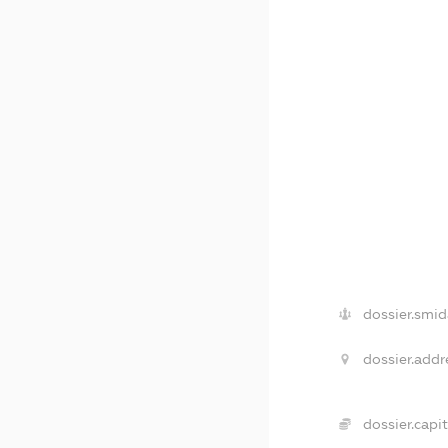
dossier.smid
dossier.addr
dossier.capit