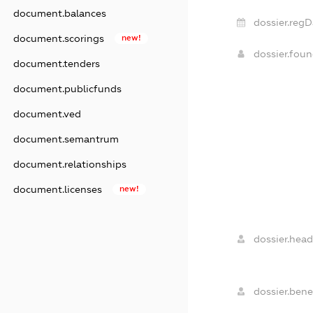
document.balances
dossier.regD
document.scorings
new!
dossier.fou
document.tenders
document.publicfunds
document.ved
document.semantrum
document.relationships
document.licenses
new!
dossier.head
dossier.benef