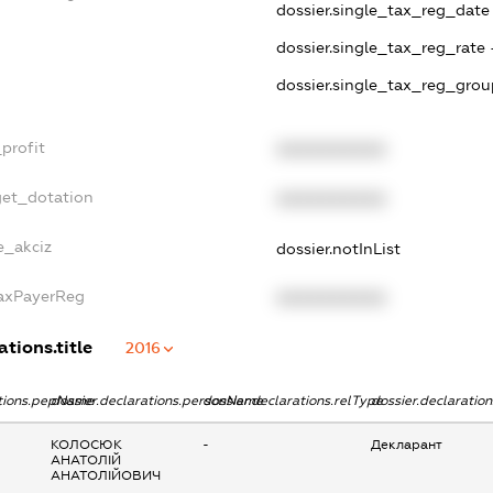
dossier.single_tax_reg_date 
dossier.single_tax_reg_rate 
dossier.single_tax_reg_grou
profit
XXXXXXXXXX
get_dotation
XXXXXXXXXX
e_akciz
dossier.notInList
TaxPayerReg
XXXXXXXXXX
ations.title
2016
ations.pepName
dossier.declarations.personName
dossier.declarations.relType
dossier.declaratio
КОЛОСЮК
-
Декларант
АНАТОЛІЙ
АНАТОЛІЙОВИЧ