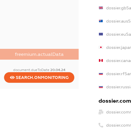
dossier.gbS
dossier.aus
dossier.euS
dossier.jap
freemium.actualData
dossier.can
document.dueToDate
20.04.24
dossier.rfSa
SEARCH.ONMONITORING
dossier.russ
dossier.com
dossier.com
dossier.com