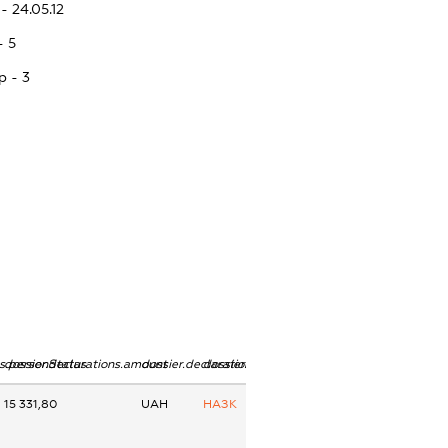
- 24.05.12
- 5
p - 3
ns.personStatus
dossier.declarations.amount
dossier.declarations.currency
dossier.declarations.source
15 331,80
UAH
НАЗК