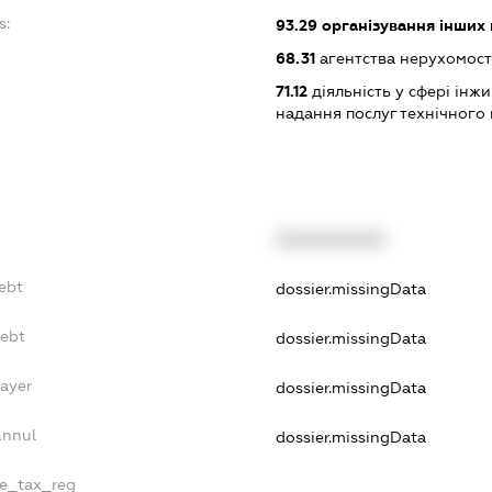
s:
93.29
організування інших 
68.31
агентства нерухомост
71.12
діяльність у сфері інжин
надання послуг технічного
XXXXXXXXXX
ebt
dossier.missingData
Debt
dossier.missingData
Payer
dossier.missingData
Annul
dossier.missingData
le_tax_reg