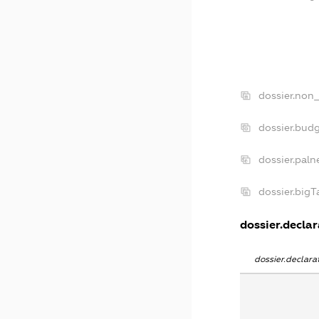
dossier.non_
dossier.bud
dossier.paln
dossier.big
dossier.declar
dossier.declar