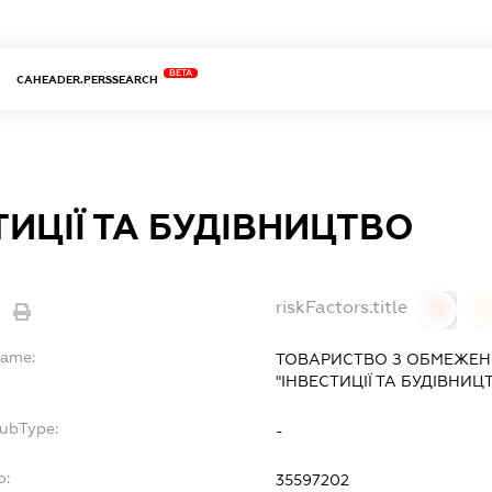
BETA
CAHEADER.PERSSEARCH
ТИЦІЇ ТА БУДІВНИЦТВО
riskFactors.title
0
Name:
ТОВАРИСТВО З ОБМЕЖЕН
"ІНВЕСТИЦІЇ ТА БУДІВНИЦ
SubType:
-
o:
35597202