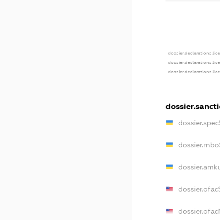
dossier.declarations.lic
dossier.declarations.li
dossier.declarations.li
dossier.sanct
dossier.spe
dossier.rnb
dossier.amk
dossier.ofac
dossier.ofa