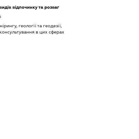
видів відпочинку та розваг
і
ірингу, геології та геодезії,
 консультування в цих сферах