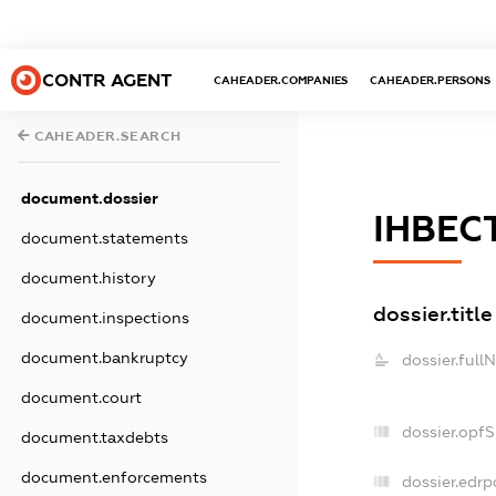
CONTR AGENT
CAHEADER.COMPANIES
CAHEADER.PERSONS
CAHEADER.SEARCH
document.dossier
ІНВЕС
document.statements
document.history
dossier.title
document.inspections
document.bankruptcy
dossier.full
document.court
dossier.opf
document.taxdebts
document.enforcements
dossier.edrp