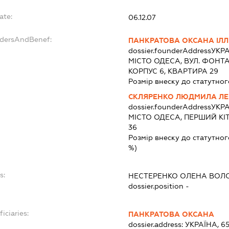
ate:
06.12.07
ndersAndBenef:
ПАНКРАТОВА ОКСАНА ІЛЛ
dossier.founderAddress
УКРА
МІСТО ОДЕСА, ВУЛ. ФОНТ
КОРПУС 6, КВАРТИРА 29
Розмір внеску до статутног
СКЛЯРЕНКО ЛЮДМИЛА ЛЕ
dossier.founderAddress
УКРА
МІСТО ОДЕСА, ПЕРШИЙ К
36
Розмір внеску до статутног
%)
s:
НЕСТЕРЕНКО ОЛЕНА ВОЛ
dossier.position -
iciaries:
ПАНКРАТОВА ОКСАНА
dossier.address:
УКРАЇНА, 6