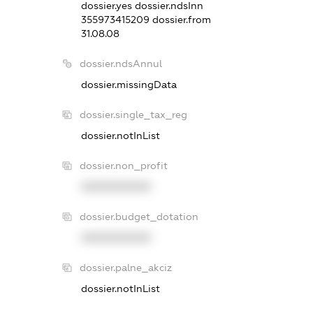
dossier.yes
dossier.ndsInn
355973415209
dossier.from
31.08.08
dossier.ndsAnnul
dossier.missingData
dossier.single_tax_reg
dossier.notInList
dossier.non_profit
XXXXXXXXXX
dossier.budget_dotation
XXXXXXXXXX
dossier.palne_akciz
dossier.notInList