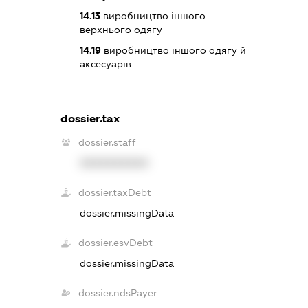
14.13
виробництво іншого
верхнього одягу
14.19
виробництво іншого одягу й
аксесуарів
dossier.tax
dossier.staff
XXXXXXXXXX
dossier.taxDebt
dossier.missingData
dossier.esvDebt
dossier.missingData
dossier.ndsPayer