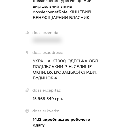
dossier.benefType:
Не прямий
вирішальний вплив
dossier.benefRole:
КІНЦЕВИЙ
БЕНЕФІЦІАРНИЙ ВЛАСНИК
dossier.smida:
XXXXXXXXXX
dossier.address:
УКРАЇНА, 67900, ОДЕСЬКА ОБЛ.,
ПОДІЛЬСЬКИЙ Р-Н, СЕЛИЩЕ
ОКНИ, ВУЛ.КОЗАЦЬКОЇ СЛАВИ,
БУДИНОК 4
dossier.capital:
15 969 549 грн.
dossier.kveds:
14.12
виробництво робочого
одягу