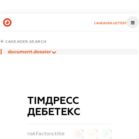
CAHEADER.GETTEST
CAHEADER.SEARCH
document.dossier
ТІМДРЕСС
ДЕБЕТЕКС
riskFactors.title
0
0
0