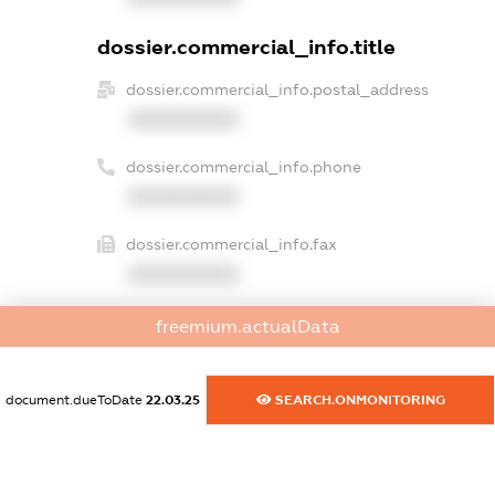
dossier.commercial_info.title
dossier.commercial_info.postal_address
XXXXXXXXXX
dossier.commercial_info.phone
XXXXXXXXXX
dossier.commercial_info.fax
XXXXXXXXXX
dossier.commercial_info.email
freemium.actualData
XXXXXXXXXX
dossier.commercial_info.website
document.dueToDate
22.03.25
SEARCH.ONMONITORING
XXXXXXXXXX
dossier.commercial_info.activity