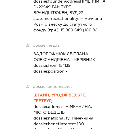
dossier.founderAddress
НІМЕЧЧИНА,
D-22549 ГАМБУРГ,
БРАНДШТЮКЕН, БУД.27
statements.nationality:
Німеччина
Розмір внеску до статутного
фонду (грн.):
15 969 549
(100 %)
dossier.heads:
ЗАДОРОЖНЮК СВІТЛАНА
ОЛЕКСАНДРІВНА
-
КЕРІВНИК
-
dossier.from 15.11.15
dossier.position -
dossier.beneficiaries:
ШТАЙН, УРОДЖ.БЕХ УТЕ
ГЕРТРУД
dossier.address:
НІМЕЧЧИНА,
МІСТО ВЕДЕЛЬ
dossier.nationality:
Німеччина
dossier.benefInterest:
100