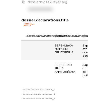
dossier.bigTaxPayerReg
XXXXXXXXXX
dossier.declarations.title
2018
dossier.declarations.pepName
dossier.declarations.personName
dossier.declaratio
ВЕРБИЦЬКА
Заробітна плата
МАР'ЯНА
отримана за
ГРИГОРІВНА
основним місцем
роботи
ШЕВЧЕНКО
Заробітна плата
ІРИНА
отримана за
АНАТОЛІЇВНА
основним місцем
роботи
dossier.declarations.license_1
dossier.declarations.license_2
dossier.declarations.license_3