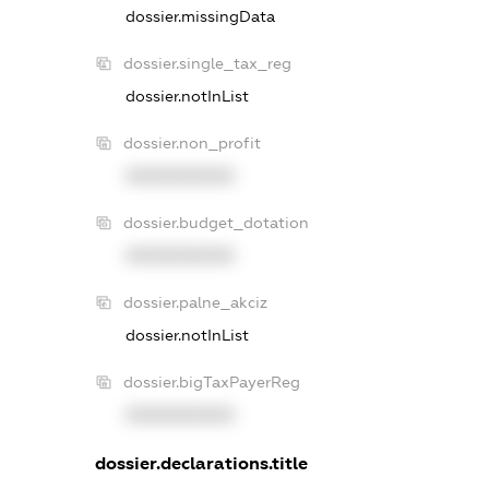
dossier.missingData
dossier.single_tax_reg
dossier.notInList
dossier.non_profit
XXXXXXXXXX
dossier.budget_dotation
XXXXXXXXXX
dossier.palne_akciz
dossier.notInList
dossier.bigTaxPayerReg
XXXXXXXXXX
dossier.declarations.title