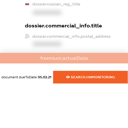
dossier.russian_reg_title
XXXXXXXXXX
dossier.commercial_info.title
dossier.commercial_info.postal_address
XXXXXXXXXX
dossier.commercial_info.phone
freemium.actualData
XXXXXXXXXX
dossier.commercial_info.fax
document.dueToDate
05.02.21
SEARCH.ONMONITORING
XXXXXXXXXX
dossier.commercial_info.email
XXXXXXXXXX
dossier.commercial_info.website
XXXXXXXXXX