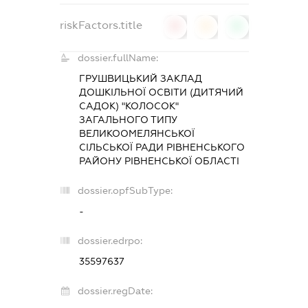
riskFactors.title
0
0
0
dossier.fullName:
ГРУШВИЦЬКИЙ ЗАКЛАД
ДОШКІЛЬНОЇ ОСВІТИ (ДИТЯЧИЙ
САДОК) "КОЛОСОК"
ЗАГАЛЬНОГО ТИПУ
ВЕЛИКООМЕЛЯНСЬКОЇ
СІЛЬСЬКОЇ РАДИ РІВНЕНСЬКОГО
РАЙОНУ РІВНЕНСЬКОЇ ОБЛАСТІ
dossier.opfSubType:
-
dossier.edrpo:
35597637
dossier.regDate: