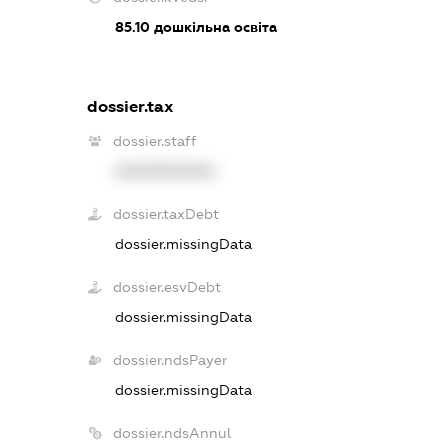
85.10
дошкільна освіта
dossier.tax
dossier.staff
XXXXXXXXXX
dossier.taxDebt
dossier.missingData
dossier.esvDebt
dossier.missingData
dossier.ndsPayer
dossier.missingData
dossier.ndsAnnul