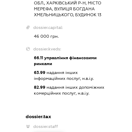
ОБЛ., ХАРКІВСЬКИЙ Р-Н, МІСТО
МЕРЕФА, ВУЛИЦЯ БОГДАНА
ХМЕЛЬНИЦЬКОГО, БУДИНОК 13
dossier.capital:
46 000 грн.
dossier.kveds:
66.11
управління фінансовими
ринками
63.99
надання інших
інформаційних послуг, н.в.і.у.
82.99
надання інших допоміжних
комерційних послуг, н.в.і.у.
dossier.tax
dossier.staff