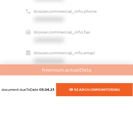
dossier.commercial_info.phone
XXXXXXXXXX
dossier.commercial_info.fax
XXXXXXXXXX
dossier.commercial_info.email
XXXXXXXXXX
freemium.actualData
dossier.commercial_info.website
XXXXXXXXXX
document.dueToDate
03.04.23
SEARCH.ONMONITORING
dossier.commercial_info.activity
XXXXXXXXXX
freemium.exampleText_1