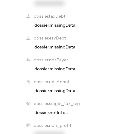
XXXXXXXXXX
dossier.taxDebt
dossier.missingData
dossier.esvDebt
dossier.missingData
dossier.ndsPayer
dossier.missingData
dossier.ndsAnnul
dossier.missingData
dossier.single_tax_reg
dossier.notInList
dossier.non_profit