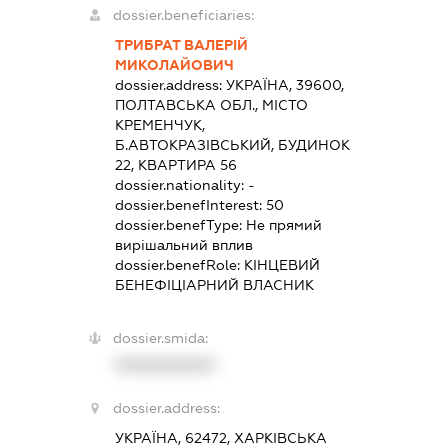
dossier.beneficiaries:
ТРИБРАТ ВАЛЕРІЙ
МИКОЛАЙОВИЧ
dossier.address:
УКРАЇНА, 39600,
ПОЛТАВСЬКА ОБЛ., МІСТО
КРЕМЕНЧУК,
Б.АВТОКРАЗІВСЬКИЙ, БУДИНОК
22, КВАРТИРА 56
dossier.nationality:
-
dossier.benefInterest:
50
dossier.benefType:
Не прямий
вирішальний вплив
dossier.benefRole:
КІНЦЕВИЙ
БЕНЕФІЦІАРНИЙ ВЛАСНИК
dossier.smida:
XXXXXXXXXX
dossier.address:
УКРАЇНА, 62472, ХАРКІВСЬКА