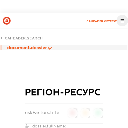
CAHEADER.GETTEST
CAHEADER.SEARCH
document.dossier
РЕГІОН-РЕСУРС
riskFactors.title
0
0
0
dossier.fullName: