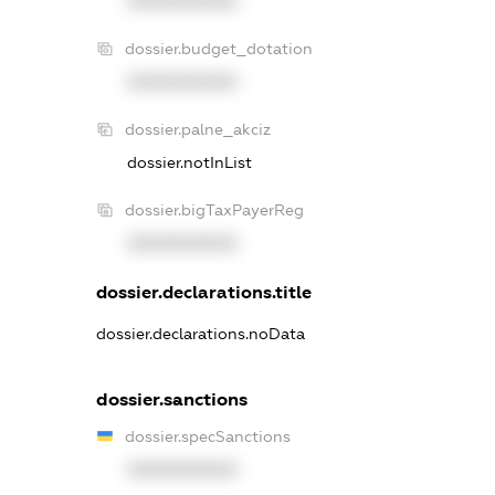
XXXXXXXXXX
dossier.budget_dotation
XXXXXXXXXX
dossier.palne_akciz
dossier.notInList
dossier.bigTaxPayerReg
XXXXXXXXXX
dossier.declarations.title
dossier.declarations.noData
dossier.sanctions
dossier.specSanctions
XXXXXXXXXX