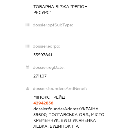
ТОВАРНА БІРЖА "РЕГІОН-
РЕСУРС"
dossier.opfSubType:
-
dossier.edrpo:
35597841
dossier.regDate:
27.11.07
dossier.foundersAndBenef:
МІНОКС ТРЕЙД
42942856
dossier.founderAddress
УКРАЇНА,
39600, ПОЛТАВСЬКА ОБЛ., МІСТО
КРЕМЕНЧУК, ВУЛ.ЛУК'ЯНЕНКА
ЛЕВКА, БУДИНОК 11 А