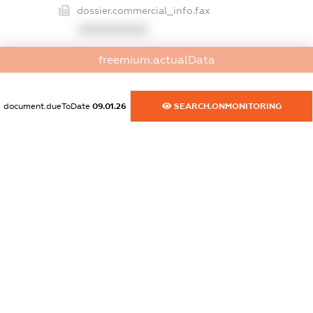
dossier.commercial_info.fax
XXXXXXXXXX
dossier.commercial_info.email
freemium.actualData
XXXXXXXXXX
document.dueToDate
09.01.26
SEARCH.ONMONITORING
dossier.commercial_info.website
XXXXXXXXXX
dossier.commercial_info.activity
XXXXXXXXXX
freemium.exampleText_1
freemium.exampleText_2
freemium.anonymousPerSearch2
FREEMIUM.DETAILS
FREEMIUM.REGISTER