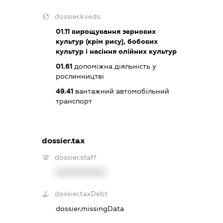
dossier.kveds:
01.11
вирощування зернових
культур (крім рису), бобових
культур і насіння олійних культур
01.61
допоміжна діяльність у
рослинництві
49.41
вантажний автомобільний
транспорт
dossier.tax
dossier.staff
XXXXXXXXXX
dossier.taxDebt
dossier.missingData