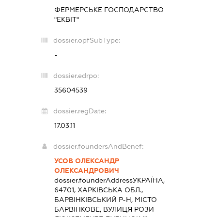
ФЕРМЕРСЬКЕ ГОСПОДАРСТВО
"ЕКВІТ"
dossier.opfSubType:
-
dossier.edrpo:
35604539
dossier.regDate:
17.03.11
dossier.foundersAndBenef:
УСОВ ОЛЕКСАНДР
ОЛЕКСАНДРОВИЧ
dossier.founderAddress
УКРАЇНА,
64701, ХАРКІВСЬКА ОБЛ.,
БАРВІНКІВСЬКИЙ Р-Н, МІСТО
БАРВІНКОВЕ, ВУЛИЦЯ РОЗИ