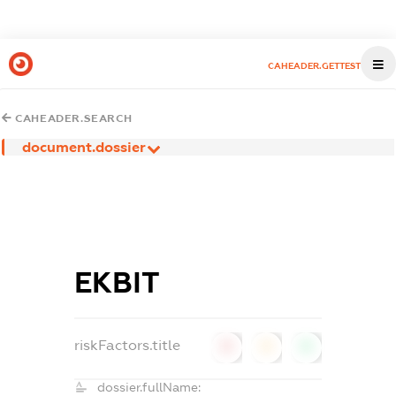
CAHEADER.GETTEST
CAHEADER.SEARCH
document.dossier
ЕКВІТ
riskFactors.title
0
0
0
dossier.fullName: