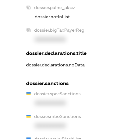
dossier.palne_akciz
dossier.notInList
dossier.bigTaxPayerReg
XXXXXXXXXX
dossier.declarations.title
dossier.declarations.noData
dossier.sanctions
dossier.specSanctions
XXXXXXXXXX
dossier.rnboSanctions
XXXXXXXXXX