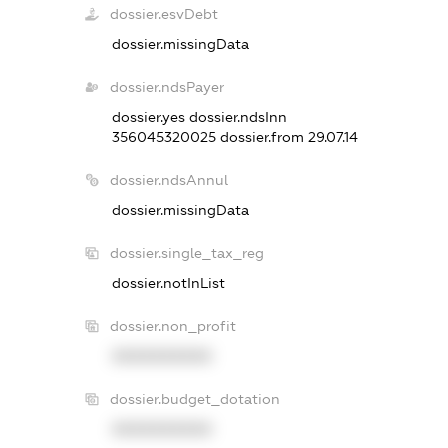
dossier.esvDebt
dossier.missingData
dossier.ndsPayer
dossier.yes
dossier.ndsInn
356045320025
dossier.from 29.07.14
dossier.ndsAnnul
dossier.missingData
dossier.single_tax_reg
dossier.notInList
dossier.non_profit
XXXXXXXXXX
dossier.budget_dotation
XXXXXXXXXX