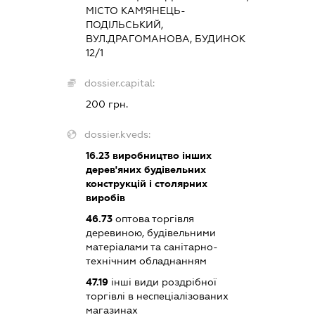
МІСТО КАМ'ЯНЕЦЬ-
ПОДІЛЬСЬКИЙ,
ВУЛ.ДРАГОМАНОВА, БУДИНОК
12/1
dossier.capital:
200 грн.
dossier.kveds:
16.23
виробництво інших
дерев'яних будівельних
конструкцій і столярних
виробів
46.73
оптова торгівля
деревиною, будівельними
матеріалами та санітарно-
технічним обладнанням
47.19
інші види роздрібної
торгівлі в неспеціалізованих
магазинах