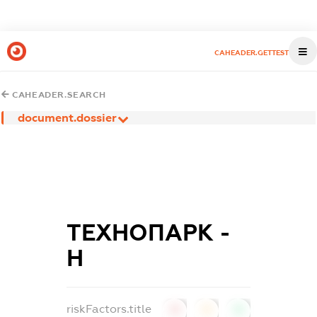
CAHEADER.GETTEST
CAHEADER.SEARCH
document.dossier
ТЕХНОПАРК -
Н
riskFactors.title
0
0
0