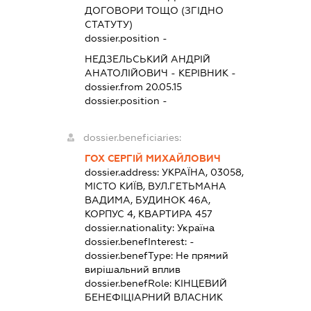
ДОГОВОРИ ТОЩО (ЗГІДНО
СТАТУТУ)
dossier.position -
НЕДЗЕЛЬСЬКИЙ АНДРІЙ
АНАТОЛІЙОВИЧ
-
КЕРІВНИК
-
dossier.from 20.05.15
dossier.position -
dossier.beneficiaries:
ГОХ СЕРГІЙ МИХАЙЛОВИЧ
dossier.address:
УКРАЇНА, 03058,
МІСТО КИЇВ, ВУЛ.ГЕТЬМАНА
ВАДИМА, БУДИНОК 46А,
КОРПУС 4, КВАРТИРА 457
dossier.nationality:
Україна
dossier.benefInterest:
-
dossier.benefType:
Не прямий
вирішальний вплив
dossier.benefRole:
КІНЦЕВИЙ
БЕНЕФІЦІАРНИЙ ВЛАСНИК