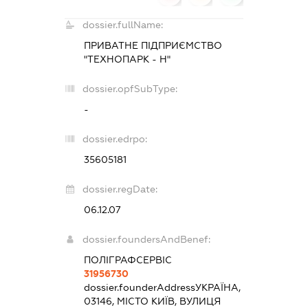
dossier.fullName:
ПРИВАТНЕ ПІДПРИЄМСТВО
"ТЕХНОПАРК - Н"
dossier.opfSubType:
-
dossier.edrpo:
35605181
dossier.regDate:
06.12.07
dossier.foundersAndBenef:
ПОЛІГРАФСЕРВІС
31956730
dossier.founderAddress
УКРАЇНА,
03146, МІСТО КИЇВ, ВУЛИЦЯ