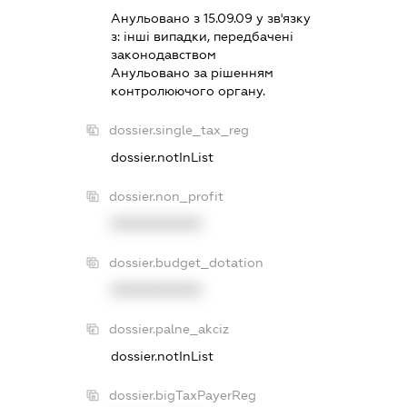
Анульовано з 15.09.09 у зв'язку
з:
iншi випадки, передбаченi
законодавством
Анульовано за рiшенням
контролюючого органу.
dossier.single_tax_reg
dossier.notInList
dossier.non_profit
XXXXXXXXXX
dossier.budget_dotation
XXXXXXXXXX
dossier.palne_akciz
dossier.notInList
dossier.bigTaxPayerReg