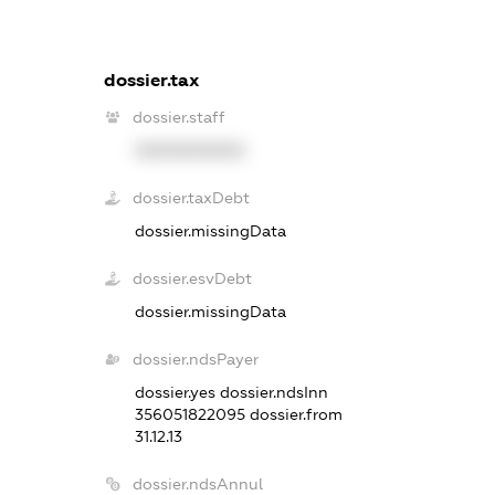
dossier.tax
dossier.staff
XXXXXXXXXX
dossier.taxDebt
dossier.missingData
dossier.esvDebt
dossier.missingData
dossier.ndsPayer
dossier.yes
dossier.ndsInn
356051822095
dossier.from
31.12.13
dossier.ndsAnnul