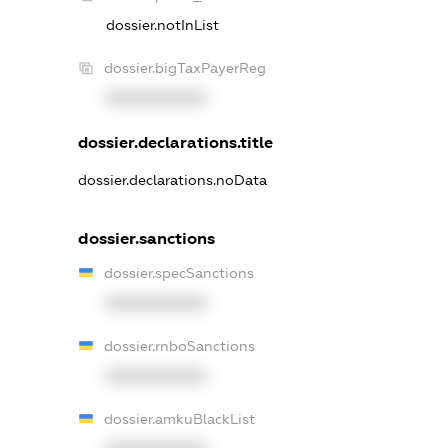
dossier.notInList
dossier.bigTaxPayerReg
XXXXXXXXXX
dossier.declarations.title
dossier.declarations.noData
dossier.sanctions
dossier.specSanctions
XXXXXXXXXX
dossier.rnboSanctions
XXXXXXXXXX
dossier.amkuBlackList