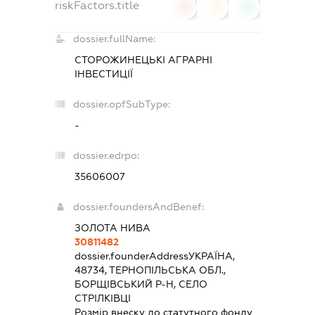
riskFactors.title
0
0
0
dossier.fullName:
СТОРОЖИНЕЦЬКІ АГРАРНІ
ІНВЕСТИЦІЇ
dossier.opfSubType:
-
dossier.edrpo:
35606007
dossier.foundersAndBenef:
ЗОЛОТА НИВА
30811482
dossier.founderAddress
УКРАЇНА,
48734, ТЕРНОПІЛЬСЬКА ОБЛ.,
БОРЩІВСЬКИЙ Р-Н, СЕЛО
СТРІЛКІВЦІ
Розмір внеску до статутного фонду