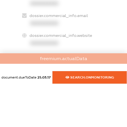
XXXXXXXXXX
dossier.commercial_info.email
XXXXXXXXXX
dossier.commercial_info.website
XXXXXXXXXX
dossier.commercial_info.activity
freemium.actualData
XXXXXXXXXX
document.dueToDate
25.03.17
SEARCH.ONMONITORING
freemium.exampleText_1
freemium.exampleText_2
freemium.anonymousPerSearch2
FREEMIUM.DETAILS
FREEMIUM.REGISTER