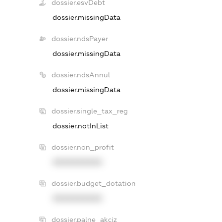
dossier.esvDebt
dossier.missingData
dossier.ndsPayer
dossier.missingData
dossier.ndsAnnul
dossier.missingData
dossier.single_tax_reg
dossier.notInList
dossier.non_profit
XXXXXXXXXX
dossier.budget_dotation
XXXXXXXXXX
dossier.palne_akciz