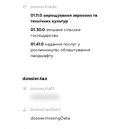
dossier.kveds:
01.11.0
вирощування зернових та
технічних культур
01.30.0
змішане сільське
господарство
01.41.0
надання послуг у
рослинництві; облаштування
ландшафту
dossier.tax
dossier.staff
XXXXXXXXXX
dossier.taxDebt
dossier.missingData