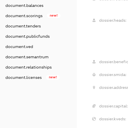
document.balances
document.scorings
new!
dossier.heads:
document.tenders
document.publicfunds
document.ved
document.semantrum
dossier.benefic
document.relationships
dossier.smida:
document.licenses
new!
dossier.address
dossier.capital:
dossier.kveds: