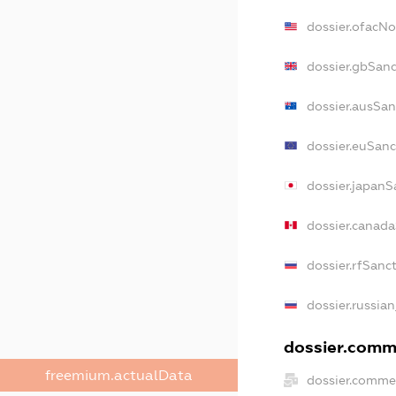
dossier.ofacN
dossier.gbSan
dossier.ausSan
dossier.euSanc
dossier.japanS
dossier.canad
dossier.rfSanc
dossier.russia
dossier.comme
freemium.actualData
dossier.comme