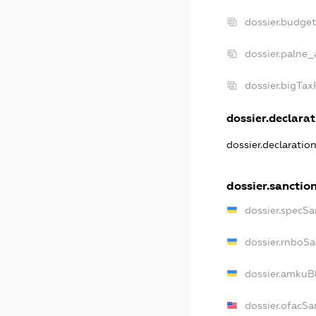
dossier.budge
dossier.palne_
dossier.bigTa
dossier.declarat
dossier.declaratio
dossier.sanctio
dossier.specSa
dossier.rnboS
dossier.amkuB
dossier.ofacSa