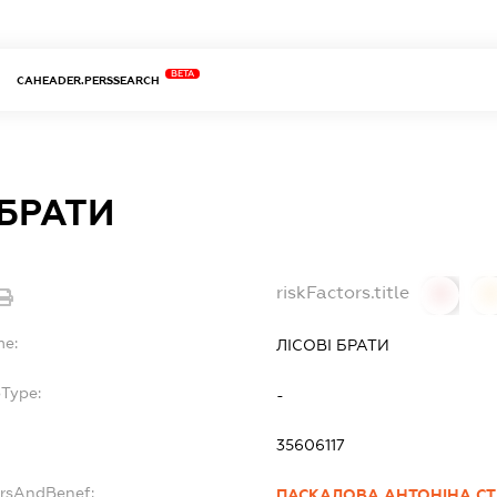
BETA
CAHEADER.PERSSEARCH
 БРАТИ
riskFactors.title
0
0
me:
ЛІСОВІ БРАТИ
bType:
-
35606117
ersAndBenef:
ПАСКАЛОВА АНТОНІНА С