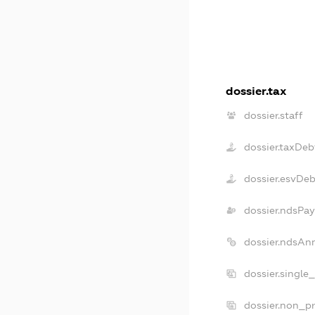
dossier.tax
dossier.staff
dossier.taxDeb
dossier.esvDe
dossier.ndsPay
dossier.ndsAn
dossier.single
dossier.non_pr