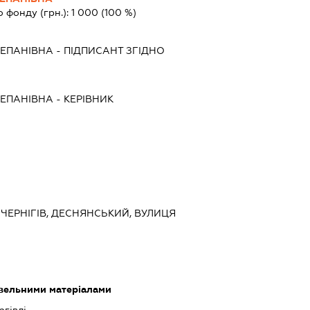
о фонду (грн.):
1 000
(100 %)
ТЕПАНІВНА
-
ПІДПИСАНТ
ЗГІДНО
ТЕПАНІВНА
-
КЕРІВНИК
, ЧЕРНІГІВ, ДЕСНЯНСЬКИЙ, ВУЛИЦЯ
івельними матеріалами