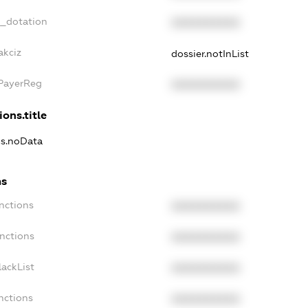
t_dotation
XXXXXXXXXX
akciz
dossier.notInList
xPayerReg
XXXXXXXXXX
ions.title
ns.noData
ns
nctions
XXXXXXXXXX
anctions
XXXXXXXXXX
lackList
XXXXXXXXXX
nctions
XXXXXXXXXX