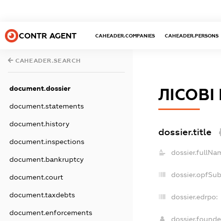
CONTR AGENT
CAHEADER.COMPANIES
CAHEADER.PERSONS
CAHEADER.SEARCH
document.dossier
ЛІСОВІ
document.statements
document.history
dossier.title
document.inspections
dossier.fullNa
document.bankruptcy
dossier.opfSu
document.court
document.taxdebts
dossier.edrpo:
document.enforcements
dossier.found