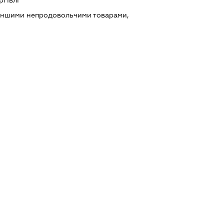
ргівлі
 іншими непродовольчими товарами,