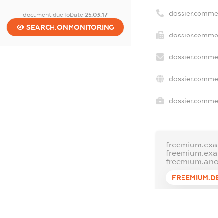
dossier.comme
document.dueToDate
25.03.17
SEARCH.ONMONITORING
dossier.commer
dossier.commer
dossier.commer
dossier.commer
freemium.exa
freemium.ex
freemium.an
FREEMIUM.D