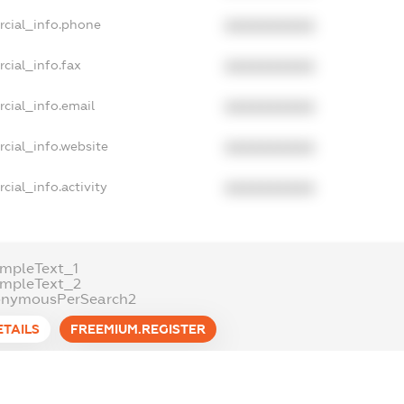
rcial_info.phone
XXXXXXXXXX
cial_info.fax
XXXXXXXXXX
cial_info.email
XXXXXXXXXX
cial_info.website
XXXXXXXXXX
cial_info.activity
XXXXXXXXXX
mpleText_1
ampleText_2
onymousPerSearch2
ETAILS
FREEMIUM.REGISTER