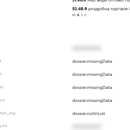
51.90.0
інші види оптової то
52.48.9
роздрібна торгівля
н. в. і. г.
XXXXXXXXXX
t
dossier.missingData
bt
dossier.missingData
er
dossier.missingData
nul
dossier.missingData
_tax_reg
dossier.notInList
ofit
XXXXXXXXXX