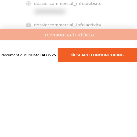
dossier.commercial_info.website
XXXXXXXXXX
dossier.commercial_info.activity
XXXXXXXXXX
freemium.actualData
document.dueToDate
04.05.25
SEARCH.ONMONITORING
freemium.exampleText_1
freemium.exampleText_2
freemium.anonymousPerSearch2
FREEMIUM.DETAILS
FREEMIUM.REGISTER