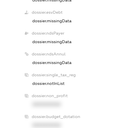
dossier.esvDebt
dossier.missingData
dossier.ndsPayer
dossier.missingData
dossier.ndsAnnul
dossier.missingData
dossier.single_tax_reg
dossier.notInList
dossier.non_profit
XXXXXXXXXX
dossier.budget_dotation
XXXXXXXXXX