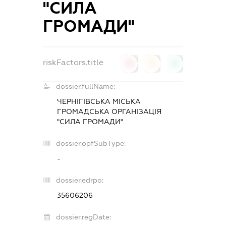
"СИЛА
ГРОМАДИ"
riskFactors.title
0
0
0
dossier.fullName:
ЧЕРНІГІВСЬКА МІСЬКА
ГРОМАДСЬКА ОРГАНІЗАЦІЯ
"СИЛА ГРОМАДИ"
dossier.opfSubType:
-
dossier.edrpo:
35606206
dossier.regDate: