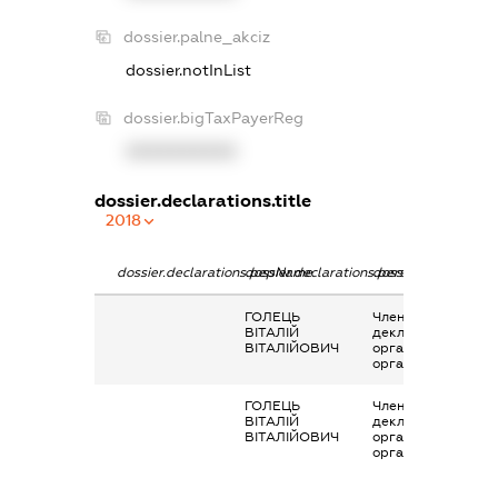
dossier.palne_akciz
dossier.notInList
dossier.bigTaxPayerReg
XXXXXXXXXX
dossier.declarations.title
2018
dossier.declarations.pepName
dossier.declarations.personName
dossier.declaration
ГОЛЕЦЬ
Членство суб’єкта
ВІТАЛІЙ
декларування в
ВІТАЛІЙОВИЧ
організаціях та їх
органах
ГОЛЕЦЬ
Членство суб’єкта
ВІТАЛІЙ
декларування в
ВІТАЛІЙОВИЧ
організаціях та їх
органах