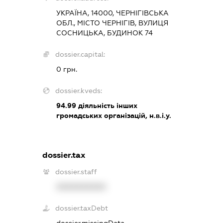
УКРАЇНА, 14000, ЧЕРНІГІВСЬКА
ОБЛ., МІСТО ЧЕРНІГІВ, ВУЛИЦЯ
СОСНИЦЬКА, БУДИНОК 74
dossier.capital:
0 грн.
dossier.kveds:
94.99
діяльність інших
громадських організацій, н.в.і.у.
dossier.tax
dossier.staff
XXXXXXXXXX
dossier.taxDebt
dossier.missingData