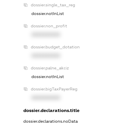
dossier.single_tax_reg
dossier.notInList
dossier.non_profit
XXXXXXXXXX
dossier.budget_dotation
XXXXXXXXXX
dossier.palne_akciz
dossier.notInList
dossier.bigTaxPayerReg
XXXXXXXXXX
dossier.declarations.title
dossier.declarations.noData