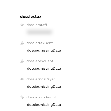
dossier.tax
dossier.staff
XXXXXXXXXX
dossier.taxDebt
dossier.missingData
dossier.esvDebt
dossier.missingData
dossier.ndsPayer
dossier.missingData
dossier.ndsAnnul
dossier.missingData