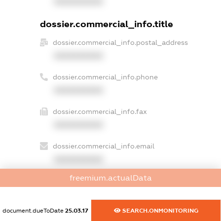
XXXXXXXXXX
dossier.commercial_info.title
dossier.commercial_info.postal_address
XXXXXXXXXX
dossier.commercial_info.phone
XXXXXXXXXX
dossier.commercial_info.fax
XXXXXXXXXX
dossier.commercial_info.email
XXXXXXXXXX
freemium.actualData
dossier.commercial_info.website
XXXXXXXXXX
document.dueToDate
25.03.17
SEARCH.ONMONITORING
dossier.commercial_info.activity