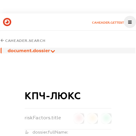
CAHEADER.GETTEST
CAHEADER.SEARCH
document.dossier
КПЧ-ЛЮКС
riskFactors.title
0
0
0
dossier.fullName: