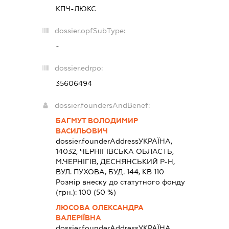
КПЧ-ЛЮКС
dossier.opfSubType:
-
dossier.edrpo:
35606494
dossier.foundersAndBenef:
БАГМУТ ВОЛОДИМИР
ВАСИЛЬОВИЧ
dossier.founderAddress
УКРАЇНА,
14032, ЧЕРНIГIВСЬКА ОБЛАСТЬ,
М.ЧЕРНІГІВ, ДЕСНЯНСЬКИЙ Р-Н,
ВУЛ. ПУХОВА, БУД. 144, КВ 110
Розмір внеску до статутного фонду
(грн.):
100
(50 %)
ЛЮСОВА ОЛЕКСАНДРА
ВАЛЕРІЇВНА
dossier.founderAddress
УКРАЇНА,