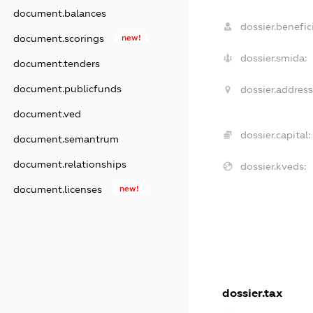
document.balances
dossier.benefici
document.scorings
new!
dossier.smida:
document.tenders
document.publicfunds
dossier.address
document.ved
dossier.capital:
document.semantrum
document.relationships
dossier.kveds:
document.licenses
new!
dossier.tax