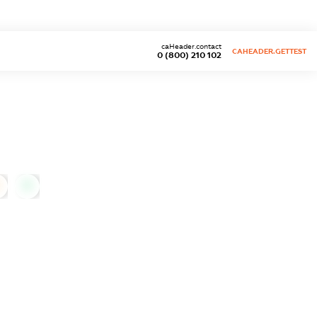
caHeader.contact
CAHEADER.GETTEST
0 (800) 210 102
0