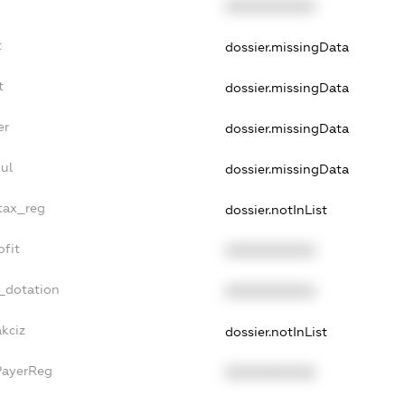
XXXXXXXXXX
t
dossier.missingData
t
dossier.missingData
er
dossier.missingData
ul
dossier.missingData
_tax_reg
dossier.notInList
ofit
XXXXXXXXXX
_dotation
XXXXXXXXXX
akciz
dossier.notInList
PayerReg
XXXXXXXXXX