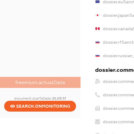
dossier.euSanc
dossier.japanS
dossier.canada
dossier.rfSanct
dossier.russian
dossier.comme
dossier.commer
freemium.actualData
dossier.commer
document.dueToDate
25.03.17
SEARCH.ONMONITORING
dossier.commer
dossier.commer