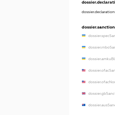
dossier.declarati
dossier.declaratio
dossier.sanction
dossier.specSa
dossier.rnboSa
dossier.amkuBl
dossier.ofacSa
dossier.ofacN
dossier.gbSanc
dossier.ausSan