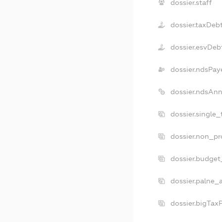
dossier.staff
dossier.taxDeb
dossier.esvDeb
dossier.ndsPay
dossier.ndsAnn
dossier.single
dossier.non_pr
dossier.budget
dossier.palne_
dossier.bigTax