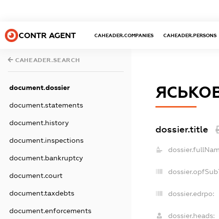
CONTR AGENT
CAHEADER.COMPANIES
CAHEADER.PERSONS
CAHEADER.SEARCH
ЯСЬКО
document.dossier
document.statements
document.history
dossier.title
document.inspections
dossier.fullNam
document.bankruptcy
dossier.opfSub
document.court
document.taxdebts
dossier.edrpo:
document.enforcements
dossier.heads: