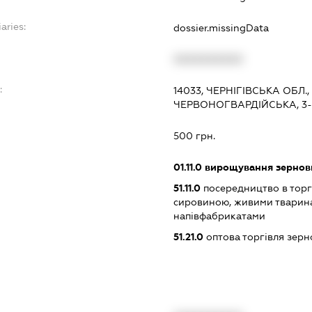
aries:
dossier.missingData
XXXXXXXXXX
:
14033, ЧЕРНІГІВСЬКА ОБЛ.
ЧЕРВОНОГВАРДІЙСЬКА, 3-Б
500 грн.
01.11.0
вирощування зернови
51.11.0
посередництво в торг
сировиною, живими тварин
напівфабрикатами
51.21.0
оптова торгівля зерн