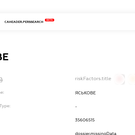
BETA
CAHEADER.PERSSEARCH
ВЕ
riskFactors.title
0
0
e:
ЯСЬКОВЕ
Type:
-
35606515
dossier.missingData