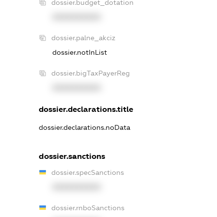
dossier.budget_dotation
XXXXXXXXXX
dossier.palne_akciz
dossier.notInList
dossier.bigTaxPayerReg
XXXXXXXXXX
dossier.declarations.title
dossier.declarations.noData
dossier.sanctions
dossier.specSanctions
XXXXXXXXXX
dossier.rnboSanctions