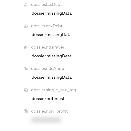
dossier.taxDebt
dossier.missingData
dossier.esvDebt
dossier.missingData
dossier.ndsPayer
dossier.missingData
dossier.ndsAnnul
dossier.missingData
dossier.single_tax_reg
dossier.notInList
dossier.non_profit
XXXXXXXXXX