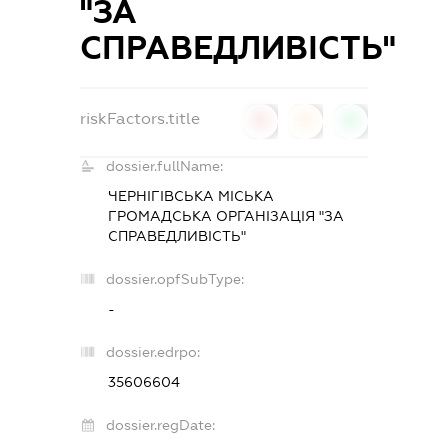
"ЗА
СПРАВЕДЛИВІСТЬ"
riskFactors.title
0
0
0
dossier.fullName:
ЧЕРНІГІВСЬКА МІСЬКА
ГРОМАДСЬКА ОРГАНІЗАЦІЯ "ЗА
СПРАВЕДЛИВІСТЬ"
dossier.opfSubType:
-
dossier.edrpo:
35606604
dossier.regDate: