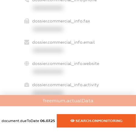
XXXXXXXXXX
dossier.commercial_info.fax
XXXXXXXXXX
dossier.commercial_info.email
XXXXXXXXXX
dossier.commercial_info.website
XXXXXXXXXX
dossier.commercial_info.activity
XXXXXXXXXX
freemium.actualData
freemium.exampleText_1
document.dueToDate
06.07.25
SEARCH.ONMONITORING
freemium.exampleText_2
freemium.anonymousPerSearch2