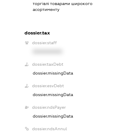
торгівлі товарами широкого
асортименту
dossier.tax
dossier.staff
XXXXXXXXXX
dossier.taxDebt
dossier.missingData
dossier.esvDebt
dossier.missingData
dossier.ndsPayer
dossier.missingData
dossier.ndsAnnul