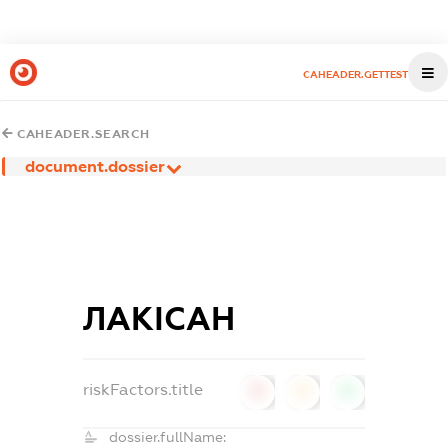
CAHEADER.GETTEST
CAHEADER.SEARCH
document.dossier
ЛАКІСАН
riskFactors.title
0
0
0
dossier.fullName: