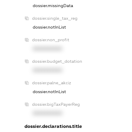
dossier.missingData
dossier.single_tax_reg
dossier.notInList
dossier.non_profit
XXXXXXXXXX
dossier.budget_dotation
XXXXXXXXXX
dossier.palne_akciz
dossier.notInList
dossier.bigTaxPayerReg
XXXXXXXXXX
dossier.declarations.title