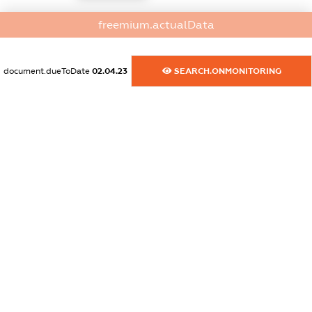
dossier.commercial_info.activity
freemium.actualData
XXXXXXXXXX
document.dueToDate
02.04.23
SEARCH.ONMONITORING
freemium.exampleText_1
freemium.exampleText_2
freemium.anonymousPerSearch2
FREEMIUM.DETAILS
FREEMIUM.REGISTER