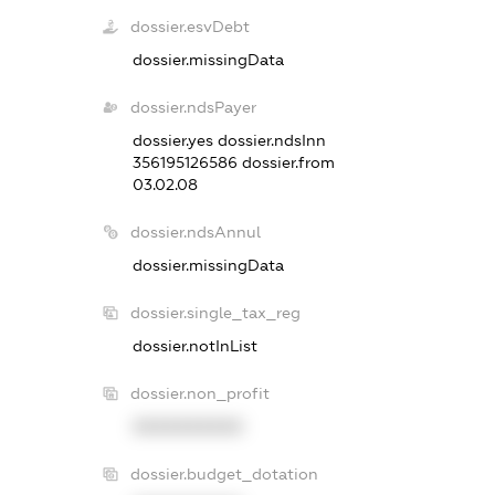
dossier.esvDebt
dossier.missingData
dossier.ndsPayer
dossier.yes
dossier.ndsInn
356195126586
dossier.from
03.02.08
dossier.ndsAnnul
dossier.missingData
dossier.single_tax_reg
dossier.notInList
dossier.non_profit
XXXXXXXXXX
dossier.budget_dotation