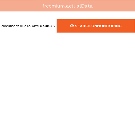
freemium.actualData
dossier.commercial_info.email
XXXXXXXXXX
document.dueToDate
07.08.26
SEARCH.ONMONITORING
dossier.commercial_info.website
XXXXXXXXXX
dossier.commercial_info.activity
XXXXXXXXXX
freemium.exampleText_1
freemium.exampleText_2
freemium.anonymousPerSearch2
FREEMIUM.DETAILS
FREEMIUM.REGISTER