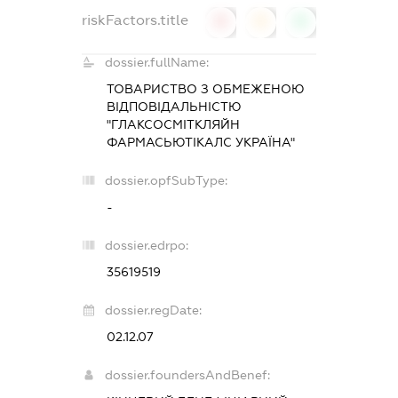
riskFactors.title
0
0
0
dossier.fullName:
ТОВАРИСТВО З ОБМЕЖЕНОЮ
ВІДПОВІДАЛЬНІСТЮ
"ГЛАКСОСМІТКЛЯЙН
ФАРМАСЬЮТІКАЛС УКРАЇНА"
dossier.opfSubType:
-
dossier.edrpo:
35619519
dossier.regDate:
02.12.07
dossier.foundersAndBenef: