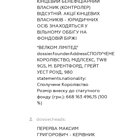
КІНЦЕВИЙ БЕНЕФІЦІАРНИЙ
ВЛАСНИК (КОНТРОЛЕР)
ВІДСУТНІЙ. АКЦІЇ КІНЦЕВИХ
ВЛАСНИКІВ - ЮРИДИЧНИХ
ОСІБ ЗНАХОДЯТЬСЯ У
ВІЛЬНОМУ ОББІГУ НА
ФОНДОВІЙ БІРЖІ
"ВЕЛКОМ ЛІМІТЕД"
dossier.founderAddress
СПОЛУЧЕНЕ
КОРОЛІВСТВО, МІДЛСЕКС, TW8
9GS, М. БРЕНТФОРД, ГРЕЙТ
УЕСТ РОУД, 980
statements.nationality:
Сполучене Королівство
Розмір внеску до статутного
фонду (грн.):
668 163 496,15
(100
%)
dossier.heads:
ПЕРЕРВА МАКСИМ
ГРИГОРОВИЧ
-
КЕРІВНИК