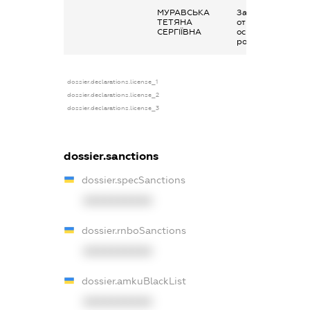
МУРАВСЬКА
Заробітна плата
ТЕТЯНА
отримана за
СЕРГІЇВНА
основним місцем
роботи
dossier.declarations.license_1
dossier.declarations.license_2
dossier.declarations.license_3
dossier.sanctions
dossier.specSanctions
XXXXXXXXXX
dossier.rnboSanctions
XXXXXXXXXX
dossier.amkuBlackList
XXXXXXXXXX