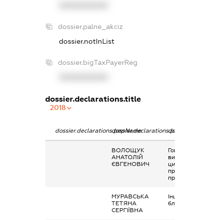
XXXXXXXXXX
dossier.palne_akciz
dossier.notInList
dossier.bigTaxPayerReg
XXXXXXXXXX
dossier.declarations.title
2018
dossier.declarations.pepName
dossier.declarations.personName
dossier.declaratio
ВОЛОЩУК
Гонорари та інші
АНАТОЛІЙ
виплати згідно з
ЄВГЕНОВИЧ
цивільно-
правовим
правочинами
МУРАВСЬКА
Інше, Додаткове
ТЕТЯНА
благо
СЕРГІЇВНА