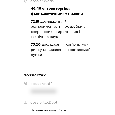
dossier.kveds:
46.46
оптова торгівля
фармацевтичними товарами
72.19
дослідження й
експериментальні розробки у
сфері інших природничих і
технічних наук
73.20
дослідження кон'юнктури
ринку та виявлення громадської
думки
dossier.tax
dossier.staff
XXXXXXXXXX
dossier.taxDebt
dossier.missingData