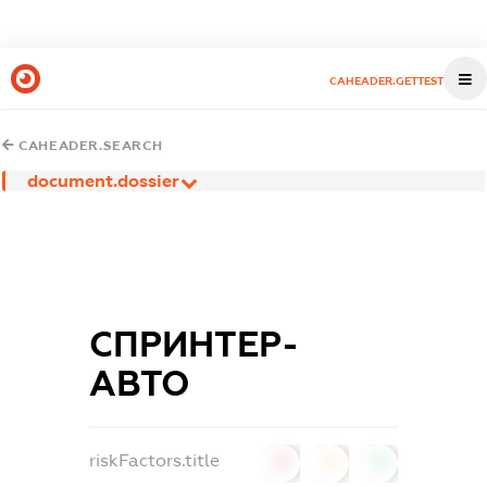
CAHEADER.GETTEST
CAHEADER.SEARCH
document.dossier
СПРИНТЕР-
АВТО
riskFactors.title
0
0
0