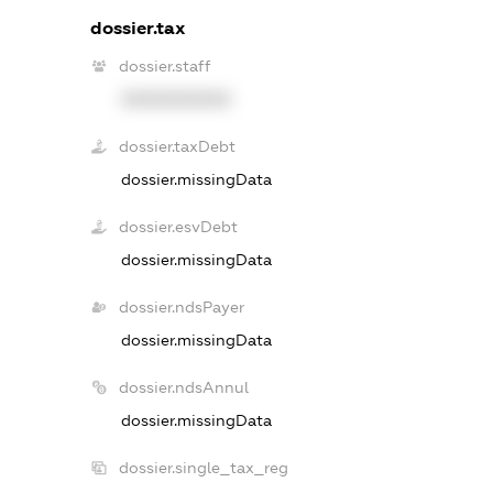
dossier.tax
dossier.staff
XXXXXXXXXX
dossier.taxDebt
dossier.missingData
dossier.esvDebt
dossier.missingData
dossier.ndsPayer
dossier.missingData
dossier.ndsAnnul
dossier.missingData
dossier.single_tax_reg