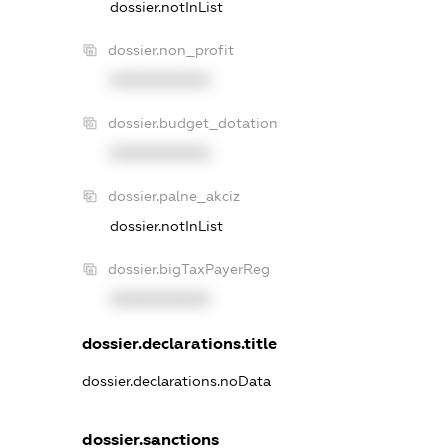
dossier.notInList
dossier.non_profit
XXXXXXXXXX
dossier.budget_dotation
XXXXXXXXXX
dossier.palne_akciz
dossier.notInList
dossier.bigTaxPayerReg
XXXXXXXXXX
dossier.declarations.title
dossier.declarations.noData
dossier.sanctions