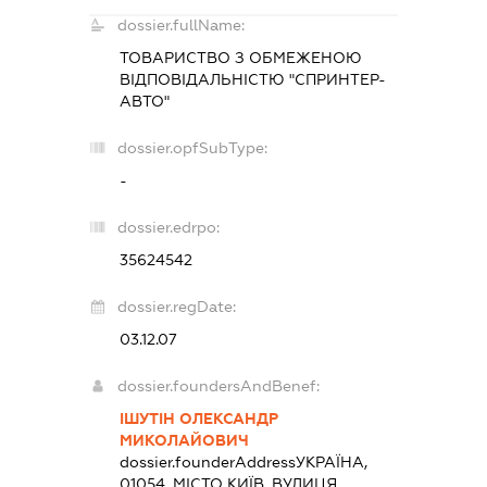
dossier.fullName:
ТОВАРИСТВО З ОБМЕЖЕНОЮ
ВІДПОВІДАЛЬНІСТЮ "СПРИНТЕР-
АВТО"
dossier.opfSubType:
-
dossier.edrpo:
35624542
dossier.regDate:
03.12.07
dossier.foundersAndBenef:
ІШУТІН ОЛЕКСАНДР
МИКОЛАЙОВИЧ
dossier.founderAddress
УКРАЇНА,
01054, МІСТО КИЇВ, ВУЛИЦЯ