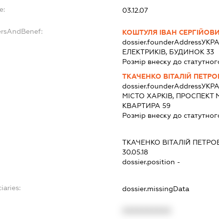
e:
03.12.07
ersAndBenef:
КОШТУЛЯ ІВАН СЕРГІЙОВ
dossier.founderAddress
УКРА
ЕЛЕКТРИКІВ, БУДИНОК 33
Розмір внеску до статутног
ТКАЧЕНКО ВІТАЛІЙ ПЕТР
dossier.founderAddress
УКРА
МІСТО ХАРКІВ, ПРОСПЕКТ 
КВАРТИРА 59
Розмір внеску до статутног
ТКАЧЕНКО ВІТАЛІЙ ПЕТРО
30.05.18
dossier.position -
iaries:
dossier.missingData
XXXXXXXXXX