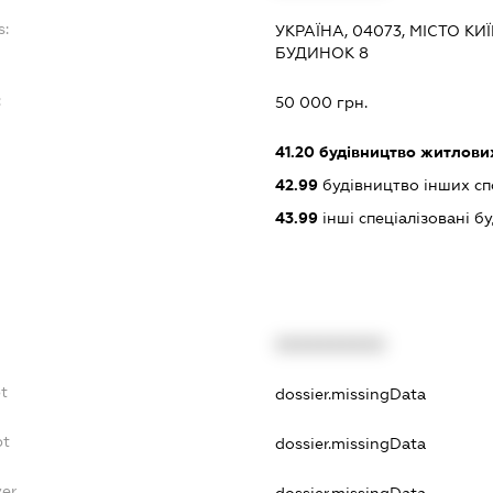
s:
УКРАЇНА, 04073, МІСТО К
БУДИНОК 8
:
50 000 грн.
41.20
будівництво житлових
42.99
будівництво інших спор
43.99
інші спеціалізовані буд
XXXXXXXXXX
bt
dossier.missingData
bt
dossier.missingData
yer
dossier.missingData