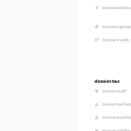
dossier.addres
dossier.capital
dossier.kveds:
dossier.tax
dossier.staff
dossier.taxDe
dossier.esvDe
dossier.ndsPa