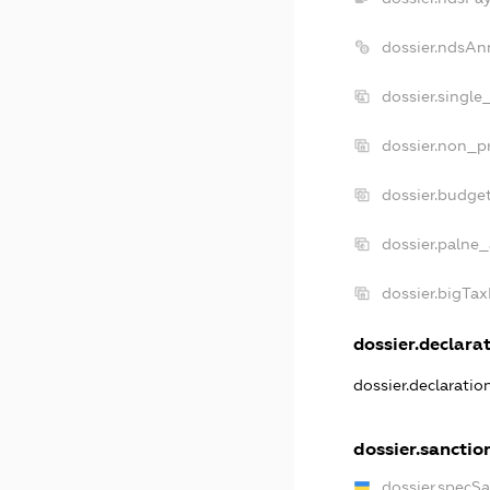
dossier.ndsAn
dossier.single
dossier.non_pr
dossier.budge
dossier.palne_
dossier.bigTa
dossier.declarat
dossier.declarati
dossier.sanctio
dossier.specS