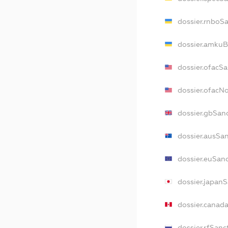
dossier.rnboS
dossier.amkuB
dossier.ofacS
dossier.ofac
dossier.gbSan
dossier.ausSa
dossier.euSan
dossier.japan
dossier.canad
dossier.rfSanc