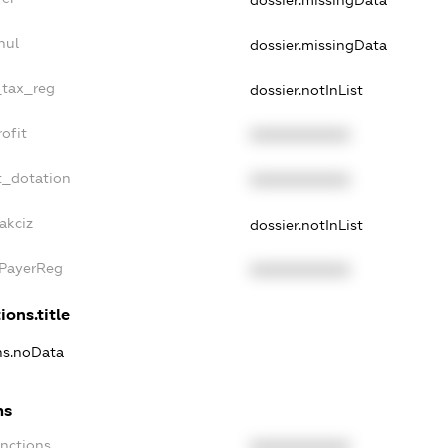
nul
dossier.missingData
_tax_reg
dossier.notInList
ofit
XXXXXXXXXX
t_dotation
XXXXXXXXXX
akciz
dossier.notInList
xPayerReg
XXXXXXXXXX
ions.title
ons.noData
ns
anctions
XXXXXXXXXX