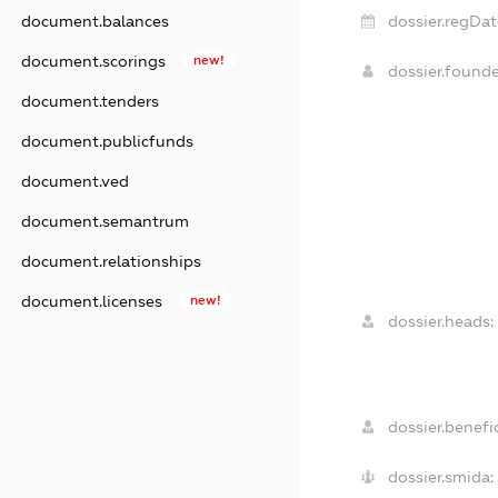
dossier.regDat
document.balances
document.scorings
new!
dossier.found
document.tenders
document.publicfunds
document.ved
document.semantrum
document.relationships
document.licenses
new!
dossier.heads:
dossier.benefic
dossier.smida: