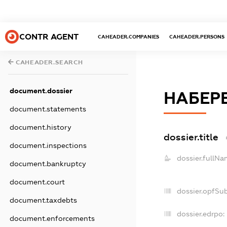
CONTR AGENT
CAHEADER.COMPANIES
CAHEADER.PERSONS
CAHEADER.SEARCH
document.dossier
НАБЕРЕ
document.statements
document.history
dossier.title
document.inspections
dossier.fullNa
document.bankruptcy
document.court
dossier.opfSu
document.taxdebts
dossier.edrpo:
document.enforcements