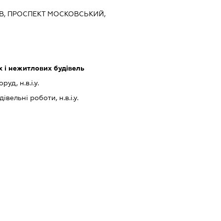
ИЇВ, ПРОСПЕКТ МОСКОВСЬКИЙ,
 і нежитлових будівель
уд, н.в.і.у.
івельні роботи, н.в.і.у.