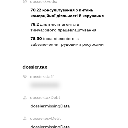
dossier.kveds:
70.22
консультування з питань
комерційної діяльності й керування
78.2
діяльність агентств
тимчасового працевлаштування
78.30
інша діяльність із
забезпечення трудовими ресурсами
dossier.tax
dossier.staff
XXXXXXXXXX
dossier.taxDebt
dossier.missingData
dossier.esvDebt
dossier.missingData