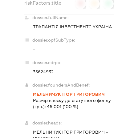
riskFactors.title
0
0
0
dossier.fullName:
ТРАПАНТІЯ ІНВЕСТМЕНТС УКРАЇНА
dossier.opfSubType:
-
dossier.edrpo:
35624932
dossier.foundersAndBenef:
МЕЛЬНИЧУК ІГОР ГРИГОРОВИЧ
Розмір внеску до статутного фонду
(грн.):
46 001
(100 %)
dossier.heads:
МЕЛЬНИЧУК ІГОР ГРИГОРОВИЧ
-