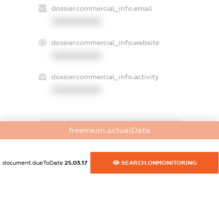
dossier.commercial_info.email
XXXXXXXXXX
dossier.commercial_info.website
XXXXXXXXXX
dossier.commercial_info.activity
XXXXXXXXXX
freemium.actualData
freemium.exampleText_1
freemium.exampleText_2
freemium.anonymousPerSearch2
document.dueToDate
25.03.17
SEARCH.ONMONITORING
FREEMIUM.DETAILS
FREEMIUM.REGISTER