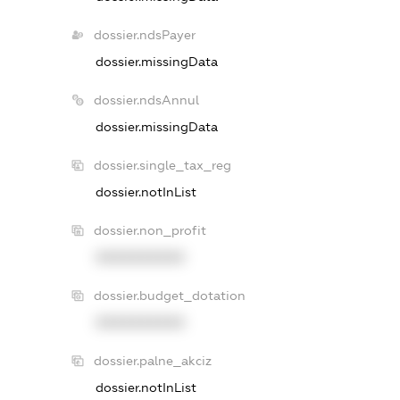
dossier.ndsPayer
dossier.missingData
dossier.ndsAnnul
dossier.missingData
dossier.single_tax_reg
dossier.notInList
dossier.non_profit
XXXXXXXXXX
dossier.budget_dotation
XXXXXXXXXX
dossier.palne_akciz
dossier.notInList