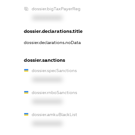
dossier.bigTaxPayerReg
XXXXXXXXXX
dossier.declarations.title
dossier.declarations.noData
dossier.sanctions
dossier.specSanctions
XXXXXXXXXX
dossier.rnboSanctions
XXXXXXXXXX
dossier.amkuBlackList
XXXXXXXXXX