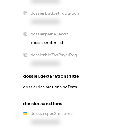
XXXXXXXXXX
dossier.budget_dotation
XXXXXXXXXX
dossier.palne_akciz
dossier.notInList
dossier.bigTaxPayerReg
XXXXXXXXXX
dossier.declarations.title
dossier.declarations.noData
dossier.sanctions
dossier.specSanctions
XXXXXXXXXX