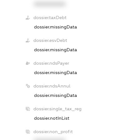
XXXXXXXXXX
dossier.taxDebt
dossier.missingData
dossier.esvDebt
dossier.missingData
dossier.ndsPayer
dossier.missingData
dossier.ndsAnnul
dossier.missingData
dossier.single_tax_reg
dossier.notInList
dossier.non_profit