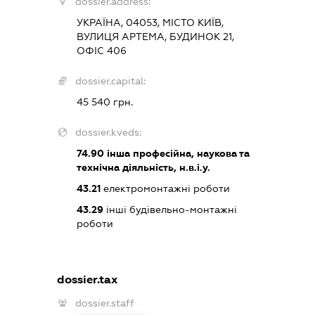
dossier.address:
УКРАЇНА, 04053, МІСТО КИЇВ,
ВУЛИЦЯ АРТЕМА, БУДИНОК 21,
ОФІС 406
dossier.capital:
45 540 грн.
dossier.kveds:
74.90
інша професійна, наукова та
технічна діяльність, н.в.і.у.
43.21
електромонтажні роботи
43.29
інші будівельно-монтажні
роботи
dossier.tax
dossier.staff