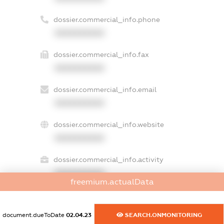
dossier.commercial_info.phone
XXXXXXXXXX
dossier.commercial_info.fax
XXXXXXXXXX
dossier.commercial_info.email
XXXXXXXXXX
dossier.commercial_info.website
XXXXXXXXXX
dossier.commercial_info.activity
XXXXXXXXXX
freemium.actualData
document.dueToDate
02.04.23
SEARCH.ONMONITORING
freemium.exampleText_1