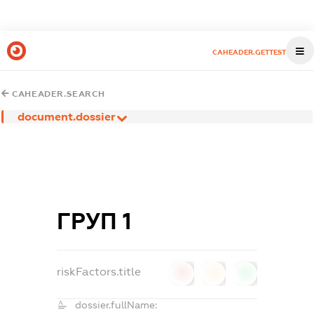
CAHEADER.GETTEST
CAHEADER.SEARCH
document.dossier
ГРУП 1
riskFactors.title
0
0
0
dossier.fullName: