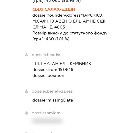
(грн.):
45 080
(98.99 %)
СБІХІ САЛАХ-ЕДДІН
dossier.founderAddress
МАРОККО,
М.САФІ, 19 АВЕНЮ ЕЛЬ АМНЕ СІДІ
СЛІМАНЕ, 4603
Розмір внеску до статутного фонду
(грн.):
460
(1.01 %)
dossier.heads:
ГІЛЛ НАТАНІЕЛ
-
КЕРІВНИК
-
dossier.from 19.08.16
dossier.position -
dossier.beneficiaries:
dossier.missingData
dossier.smida:
XXXXXXXXXX