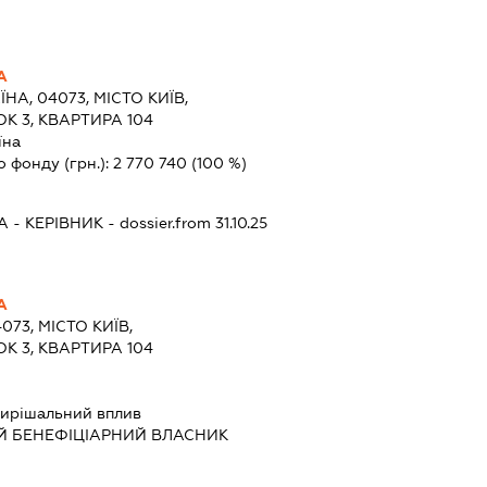
А
ЇНА, 04073, МІСТО КИЇВ,
К 3, КВАРТИРА 104
їна
о фонду (грн.):
2 770 740
(100 %)
А
-
КЕРІВНИК
- dossier.from 31.10.25
А
073, МІСТО КИЇВ,
К 3, КВАРТИРА 104
ирішальний вплив
Й БЕНЕФІЦІАРНИЙ ВЛАСНИК