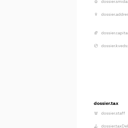
dossier.smida
dossier.addres
dossier.capital
dossier.kveds
dossier.tax
dossier.staff
dossier.taxDe