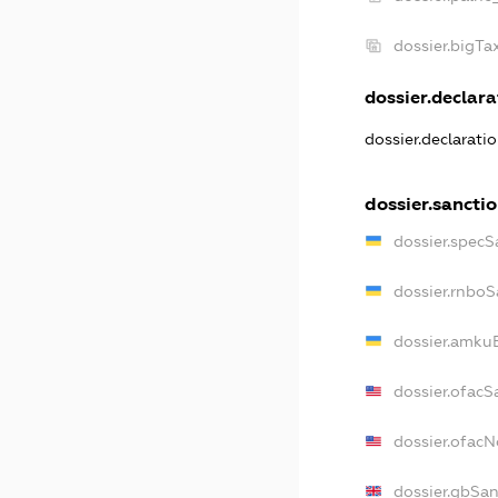
dossier.bigT
dossier.declara
dossier.declarati
dossier.sancti
dossier.specS
dossier.rnboS
dossier.amkuB
dossier.ofacS
dossier.ofac
dossier.gbSan