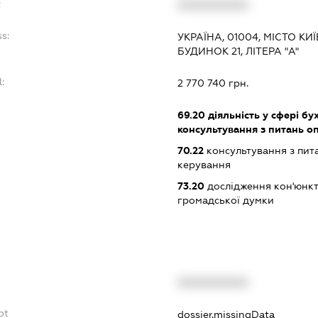
:
XXXXXXXXXX
s:
УКРАЇНА, 01004, МІСТО КИ
БУДИНОК 21, ЛІТЕРА "А"
:
2 770 740 грн.
:
69.20
діяльність у сфері бу
консультування з питань о
70.22
консультування з пита
керування
73.20
дослідження кон'юнкт
громадської думки
XXXXXXXXXX
bt
dossier.missingData