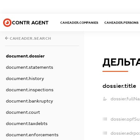
CONTR AGENT
CAHEADER.COMPANIES
CAHEADER.PERSONS
CAHEADER.SEARCH
document.dossier
ДЕЛЬТ
document.statements
document.history
dossier.title
document.inspections
dossier.fullN
document.bankruptcy
document.court
dossier.opfS
document.taxdebts
dossier.edrpo
document.enforcements