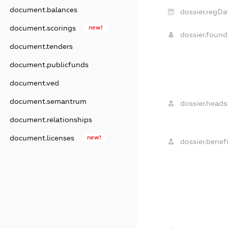
document.balances
dossier.regDa
document.scorings
new!
dossier.foun
document.tenders
document.publicfunds
document.ved
document.semantrum
dossier.heads
document.relationships
document.licenses
new!
dossier.benefi