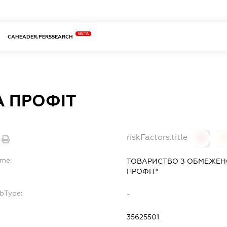
BETA
CAHEADER.PERSSEARCH
А ПРОФІТ
riskFactors.title
0
ame:
ТОВАРИСТВО З ОБМЕЖЕН
ПРОФІТ"
ubType:
-
:
35625501