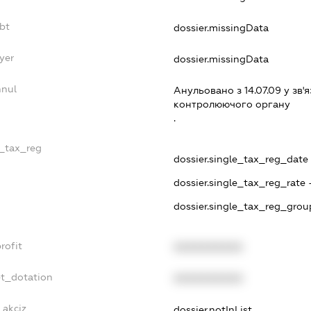
bt
dossier.missingData
yer
dossier.missingData
nnul
Анульовано з 14.07.09 у зв'я
контролюючого органу
.
e_tax_reg
dossier.single_tax_reg_date -
dossier.single_tax_reg_rate 
dossier.single_tax_reg_grou
rofit
XXXXXXXXXX
et_dotation
XXXXXXXXXX
_akciz
dossier.notInList