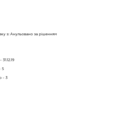
зку з:
Анульовано за рiшенням
 31.12.19
- 5
p - 3