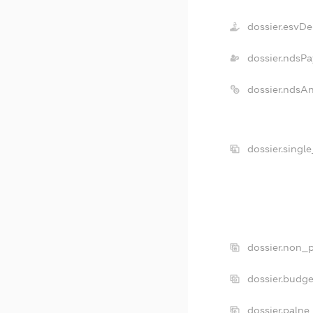
dossier.esvDe
dossier.ndsPa
dossier.ndsA
dossier.singl
dossier.non_p
dossier.budg
dossier.palne