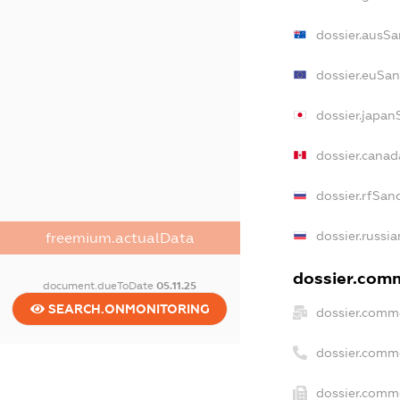
dossier.ausSa
dossier.euSan
dossier.japan
dossier.cana
dossier.rfSan
dossier.russi
freemium.actualData
dossier.comm
document.dueToDate
05.11.25
SEARCH.ONMONITORING
dossier.comme
dossier.comm
dossier.comme