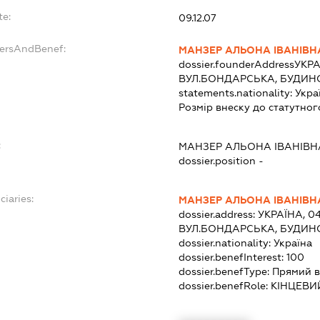
te:
09.12.07
dersAndBenef:
МАНЗЕР АЛЬОНА ІВАНІВН
dossier.founderAddress
УКРА
ВУЛ.БОНДАРСЬКА, БУДИНО
statements.nationality:
Укра
Розмір внеску до статутног
:
МАНЗЕР АЛЬОНА ІВАНІВН
dossier.position -
ciaries:
МАНЗЕР АЛЬОНА ІВАНІВН
dossier.address:
УКРАЇНА, 04
ВУЛ.БОНДАРСЬКА, БУДИНО
dossier.nationality:
Україна
dossier.benefInterest:
100
dossier.benefType:
Прямий в
dossier.benefRole:
КІНЦЕВИ