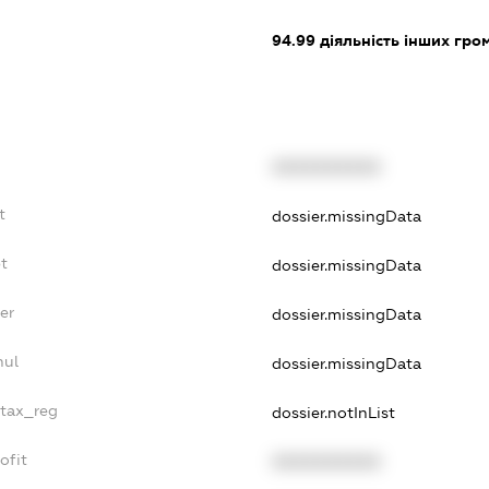
94.99
діяльність інших грома
XXXXXXXXXX
t
dossier.missingData
t
dossier.missingData
er
dossier.missingData
nul
dossier.missingData
_tax_reg
dossier.notInList
ofit
XXXXXXXXXX