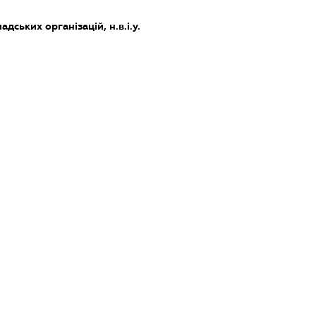
дських організацій, н.в.і.у.