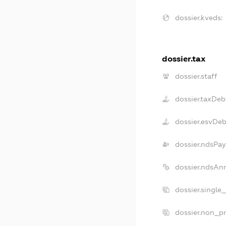
dossier.kveds:
dossier.tax
dossier.staff
dossier.taxDeb
dossier.esvDeb
dossier.ndsPay
dossier.ndsAn
dossier.single
dossier.non_pr