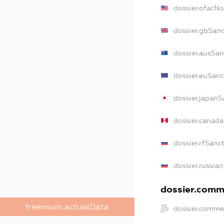
dossier.ofacN
dossier.gbSan
dossier.ausSan
dossier.euSanc
dossier.japanS
dossier.canad
dossier.rfSanc
dossier.russian
dossier.comme
freemium.actualData
dossier.comme