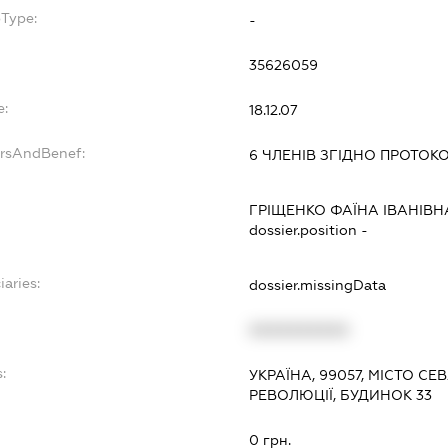
bType:
-
35626059
e:
18.12.07
ersAndBenef:
6 ЧЛЕНІВ ЗГІДНО ПРОТОК
ГРІЩЕНКО ФАЇНА ІВАНІВН
dossier.position -
iaries:
dossier.missingData
XXXXXXXXXX
:
УКРАЇНА, 99057, МІСТО 
РЕВОЛЮЦІЇ, БУДИНОК 33
0 грн.