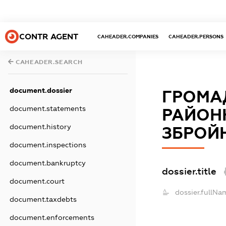
CONTR AGENT
CAHEADER.COMPANIES
CAHEADER.PERSONS
CAHEADER.SEARCH
document.dossier
ГРОМАД
document.statements
РАЙОНН
document.history
ЗБРОЙН
document.inspections
document.bankruptcy
dossier.title
document.court
dossier.fullNa
document.taxdebts
document.enforcements