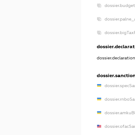
dossier.budge
dossier.palne_
dossier.bigTa
dossier.declarat
dossier.declaratio
dossier.sanctio
dossier.specSa
dossier.rnboSa
dossier.amkuBl
dossier.ofacSa