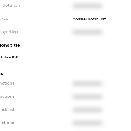
t_dotation
XXXXXXXXXX
akciz
dossier.notInList
xPayerReg
XXXXXXXXXX
ions.title
ns.noData
ns
nctions
XXXXXXXXXX
nctions
XXXXXXXXXX
ackList
XXXXXXXXXX
nctions
XXXXXXXXXX