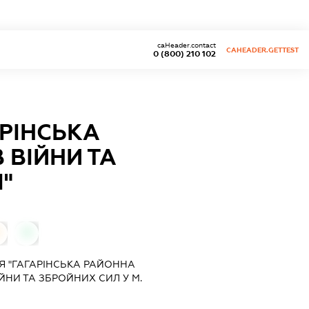
caHeader.contact
CAHEADER.GETTEST
0 (800) 210 102
АРІНСЬКА
 ВІЙНИ ТА
"
0
Я "ГАГАРІНСЬКА РАЙОННА
ІЙНИ ТА ЗБРОЙНИХ СИЛ У М.