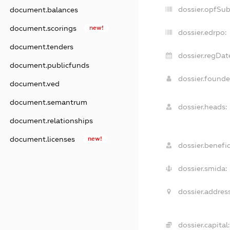
dossier.opfSu
document.balances
document.scorings
new!
dossier.edrpo:
document.tenders
dossier.regDat
document.publicfunds
dossier.found
document.ved
document.semantrum
dossier.heads:
document.relationships
document.licenses
new!
dossier.benefic
dossier.smida:
dossier.address
dossier.capital: