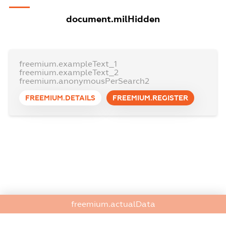
document.milHidden
freemium.exampleText_1
freemium.exampleText_2
freemium.anonymousPerSearch2
FREEMIUM.DETAILS
FREEMIUM.REGISTER
freemium.actualData