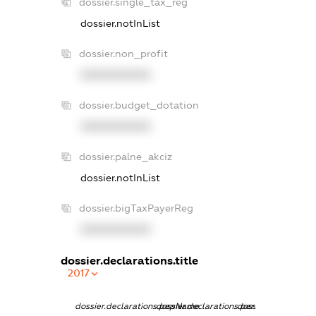
dossier.single_tax_reg
dossier.notInList
dossier.non_profit
XXXXXXXXXX
dossier.budget_dotation
XXXXXXXXXX
dossier.palne_akciz
dossier.notInList
dossier.bigTaxPayerReg
XXXXXXXXXX
dossier.declarations.title
2017
dossier.declarations.pepName
dossier.declarations.personName
dossier.declaration