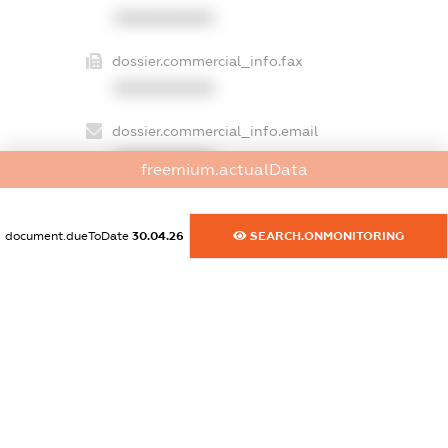
XXXXXXXXXX
dossier.commercial_info.fax
XXXXXXXXXX
dossier.commercial_info.email
XXXXXXXXXX
freemium.actualData
dossier.commercial_info.website
XXXXXXXXXX
document.dueToDate
30.04.26
SEARCH.ONMONITORING
dossier.commercial_info.activity
XXXXXXXXXX
freemium.exampleText_1
freemium.exampleText_2
freemium.anonymousPerSearch2