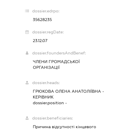
dossier.edrpo:
35628235
dossier.regDate:
23.12.07
dossier.foundersAndBenef:
ЧЛЕНИ ГРОМАДСЬКОЇ
ОРГАНІЗАЦІЇ
dossier.heads:
ГРЮКОВА ОЛЕНА АНАТОЛІЇВНА
-
КЕРІВНИК
dossier.position -
dossier.beneficiaries:
Причина відсутності кінцевого