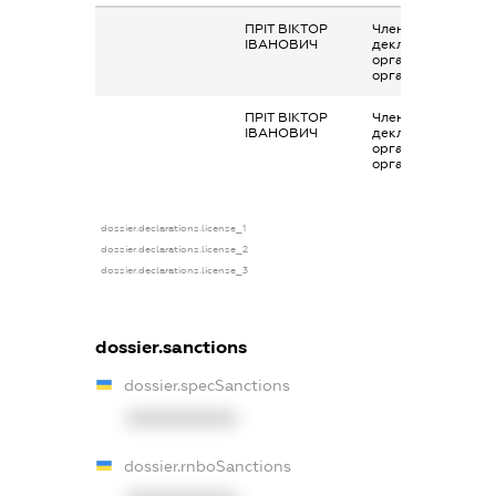
ПРІТ ВІКТОР
Членство суб’єкта
ІВАНОВИЧ
декларування в
організаціях та їх
органах
ПРІТ ВІКТОР
Членство суб’єкта
ІВАНОВИЧ
декларування в
організаціях та їх
органах
dossier.declarations.license_1
dossier.declarations.license_2
dossier.declarations.license_3
dossier.sanctions
dossier.specSanctions
XXXXXXXXXX
dossier.rnboSanctions