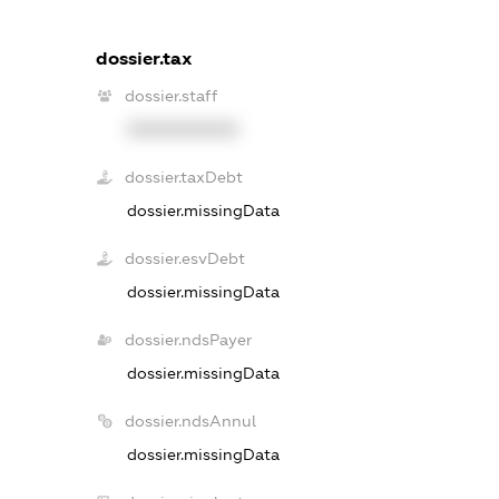
dossier.tax
dossier.staff
XXXXXXXXXX
dossier.taxDebt
dossier.missingData
dossier.esvDebt
dossier.missingData
dossier.ndsPayer
dossier.missingData
dossier.ndsAnnul
dossier.missingData