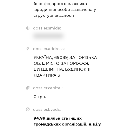
бенефіціарного власника
юридичної особи зазначена у
структурі власності
dossier.smida:
XXXXXXXXXX
dossier.address:
УКРАЇНА, 69089, ЗАПОРІЗЬКА
ОБЛ., МІСТО ЗАПОРІЖЖЯ,
ВУЛ.ЦІЛИННА, БУДИНОК 11,
КВАРТИРА 3
dossier.capital:
0 грн.
dossier.kveds:
94.99
діяльність інших
громадських організацій, н.в.і.у.