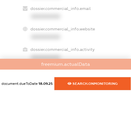
dossier.commercial_info.email
XXXXXXXXXX
dossier.commercial_info.website
XXXXXXXXXX
dossier.commercial_info.activity
XXXXXXXXXX
freemium.actualData
freemium.exampleText_1
document.dueToDate
18.09.25
SEARCH.ONMONITORING
freemium.exampleText_2
freemium.anonymousPerSearch2
FREEMIUM.DETAILS
FREEMIUM.REGISTER