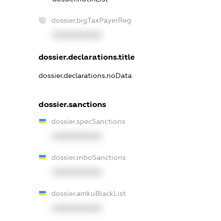
dossier.bigTaxPayerReg
XXXXXXXXXX
dossier.declarations.title
dossier.declarations.noData
dossier.sanctions
dossier.specSanctions
XXXXXXXXXX
dossier.rnboSanctions
XXXXXXXXXX
dossier.amkuBlackList
XXXXXXXXXX