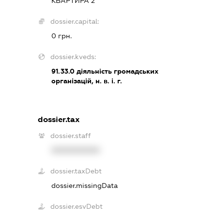
КВАРТИРА 2
dossier.capital:
0 грн.
dossier.kveds:
91.33.0
діяльність громадських
організацій, н. в. і. г.
dossier.tax
dossier.staff
XXXXXXXXXX
dossier.taxDebt
dossier.missingData
dossier.esvDebt