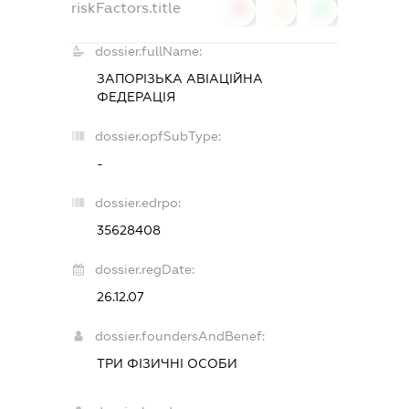
riskFactors.title
0
0
0
dossier.fullName:
ЗАПОРІЗЬКА АВІАЦІЙНА
ФЕДЕРАЦІЯ
dossier.opfSubType:
-
dossier.edrpo:
35628408
dossier.regDate:
26.12.07
dossier.foundersAndBenef:
ТРИ ФІЗИЧНІ ОСОБИ