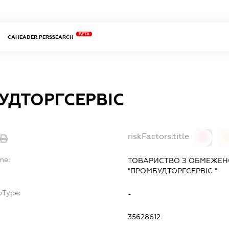
BETA
CAHEADER.PERSSEARCH
УДТОРГСЕРВІС
riskFactors.title
0
0
me:
ТОВАРИСТВО З ОБМЕЖЕН
"ПРОМБУДТОРГСЕРВІС "
bType:
-
35628612