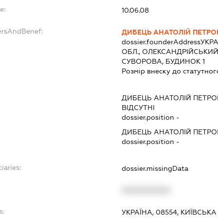
e:
10.06.08
ersAndBenef:
ДИБЕЦЬ АНАТОЛІЙ ПЕТРО
dossier.founderAddress
УКРА
ОБЛ., ОЛЕКСАНДРІЙСЬКИЙ 
СУВОРОВА, БУДИНОК 1
Розмір внеску до статутног
ДИБЕЦЬ АНАТОЛІЙ ПЕТР
ВІДСУТНІ
dossier.position -
ДИБЕЦЬ АНАТОЛІЙ ПЕТР
dossier.position -
iaries:
dossier.missingData
XXXXXXXXXX
s:
УКРАЇНА, 08554, КИЇВСЬКА