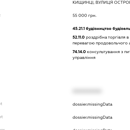
КИЩИНЦІ, ВУЛИЦЯ ОСТРОВ
:
55 000 грн.
45.21.1
будівництво будівел
52.11.0
роздрібна торгівля в
перевагою продовольчого 
74.14.0
консультування з пит
управління
XXXXXXXXXX
bt
dossier.missingData
bt
dossier.missingData
yer