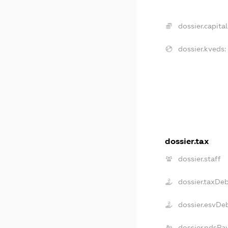
dossier.capital
dossier.kveds:
dossier.tax
dossier.staff
dossier.taxDe
dossier.esvDe
dossier.ndsPa