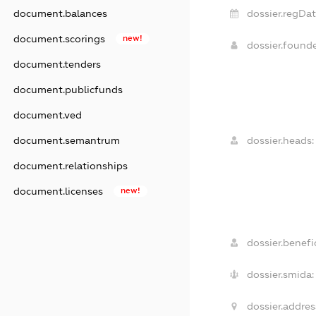
document.balances
dossier.regDat
document.scorings
new!
dossier.found
document.tenders
document.publicfunds
document.ved
document.semantrum
dossier.heads:
document.relationships
document.licenses
new!
dossier.benefic
dossier.smida:
dossier.addres