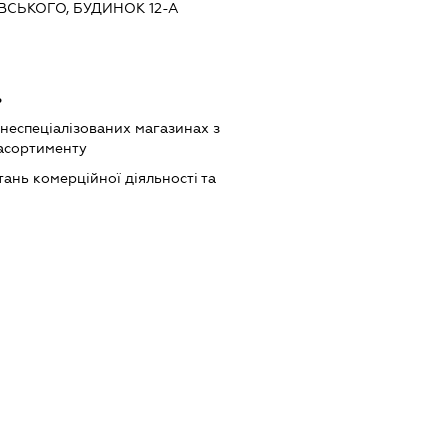
СЬКОГО, БУДИНОК 12-А
ь
 неспеціалізованих магазинах з
асортименту
ань комерційної діяльності та