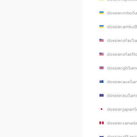
dossier.rnboS
dossier.amkuB
dossier.ofacS
dossier.ofac
dossier.gbSan
dossier.ausSa
dossier.euSan
dossier.japan
dossier.canad
dossier.rfSanc