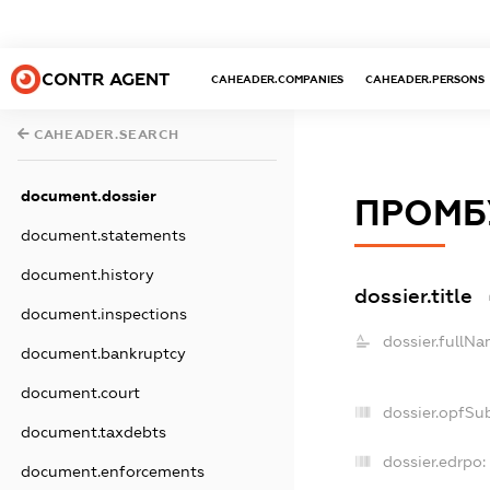
CONTR AGENT
CAHEADER.COMPANIES
CAHEADER.PERSONS
CAHEADER.SEARCH
document.dossier
ПРОМБ
document.statements
document.history
dossier.title
document.inspections
dossier.fullNa
document.bankruptcy
document.court
dossier.opfSu
document.taxdebts
dossier.edrpo:
document.enforcements