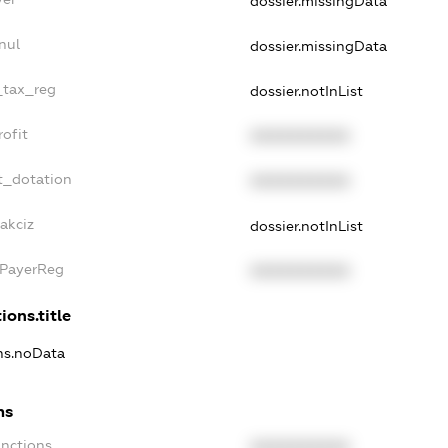
dossier.missingData
nul
dossier.missingData
e_tax_reg
dossier.notInList
rofit
XXXXXXXXXX
t_dotation
XXXXXXXXXX
akciz
dossier.notInList
xPayerReg
XXXXXXXXXX
ions.title
ons.noData
ns
anctions
XXXXXXXXXX