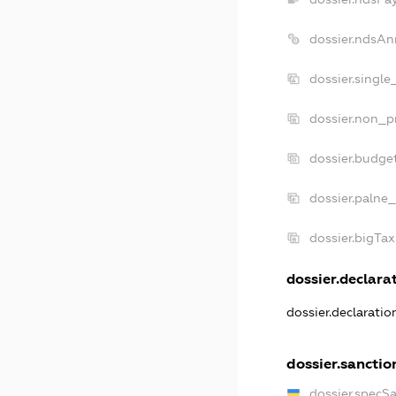
dossier.ndsAn
dossier.singl
dossier.non_p
dossier.budge
dossier.palne_
dossier.bigTa
dossier.declarat
dossier.declarati
dossier.sanctio
dossier.specS