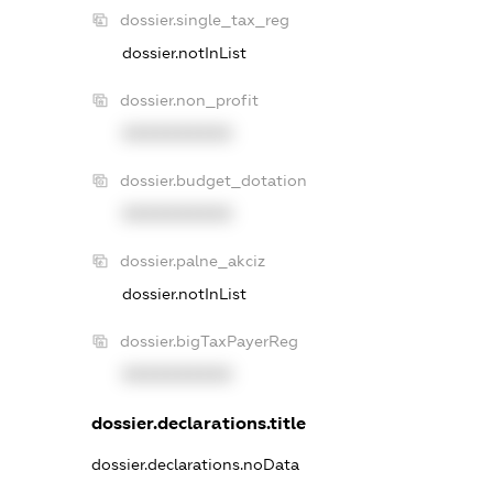
dossier.single_tax_reg
dossier.notInList
dossier.non_profit
XXXXXXXXXX
dossier.budget_dotation
XXXXXXXXXX
dossier.palne_akciz
dossier.notInList
dossier.bigTaxPayerReg
XXXXXXXXXX
dossier.declarations.title
dossier.declarations.noData