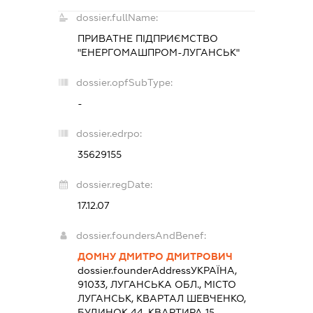
dossier.fullName:
ПРИВАТНЕ ПІДПРИЄМСТВО
"ЕНЕРГОМАШПРОМ-ЛУГАНСЬК"
dossier.opfSubType:
-
dossier.edrpo:
35629155
dossier.regDate:
17.12.07
dossier.foundersAndBenef:
ДОМНУ ДМИТРО ДМИТРОВИЧ
dossier.founderAddress
УКРАЇНА,
91033, ЛУГАНСЬКА ОБЛ., МІСТО
ЛУГАНСЬК, КВАРТАЛ ШЕВЧЕНКО,
БУДИНОК 44, КВАРТИРА 15