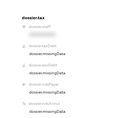
dossier.tax
dossier.staff
XXXXXXXXXX
dossier.taxDebt
dossier.missingData
dossier.esvDebt
dossier.missingData
dossier.ndsPayer
dossier.missingData
dossier.ndsAnnul
dossier.missingData