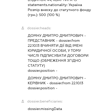
statements.nationality:
Україна
Розмір внеску до статутного фонду
(грн.):
500
(100 %)
dossier.heads:
ДОМНУ ДМИТРО ДМИТРОВИЧ
-
ПРЕДСТАВНИК
- dossier.from
22.10.13
ВЧИНЯТИ ДІЇ ВІД ІМЕНІ
ЮРИДИЧНОЇ ОСОБИ, У ТОМУ
ЧИСЛІ ПІДПИСУВАТИ ДОГОВОРИ
ТОЩО (ОБМЕЖЕННЯ ЗГІДНО
СТАТУТУ)
dossier.position -
ДОМНУ ДМИТРО ДМИТРОВИЧ
-
КЕРІВНИК
- dossier.from 22.10.13
dossier.position -
dossier.beneficiaries:
dossier.missingData