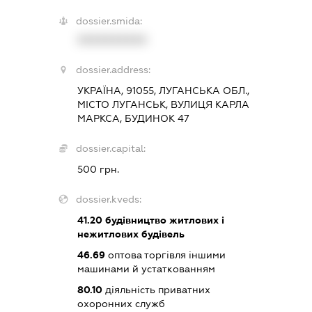
dossier.smida:
XXXXXXXXXX
dossier.address:
УКРАЇНА, 91055, ЛУГАНСЬКА ОБЛ.,
МІСТО ЛУГАНСЬК, ВУЛИЦЯ КАРЛА
МАРКСА, БУДИНОК 47
dossier.capital:
500 грн.
dossier.kveds:
41.20
будівництво житлових і
нежитлових будівель
46.69
оптова торгівля іншими
машинами й устаткованням
80.10
діяльність приватних
охоронних служб