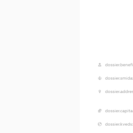
dossier.benefi
dossier.smida
dossier.addres
dossier.capital
dossier.kveds: