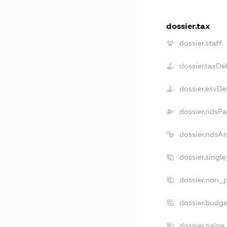
dossier.tax
dossier.staff
dossier.taxDe
dossier.esvDe
dossier.ndsPa
dossier.ndsA
dossier.singl
dossier.non_p
dossier.budg
dossier.palne