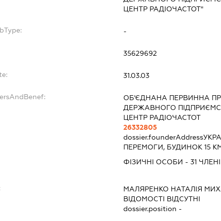
ЦЕНТР РАДІОЧАСТОТ"
ubType:
-
35629692
te:
31.03.03
dersAndBenef:
ОБ'ЄДНАНА ПЕРВИННА ПР
ДЕРЖАВНОГО ПІДПРИЄМС
ЦЕНТР РАДІОЧАСТОТ
26332805
dossier.founderAddress
УКРА
ПЕРЕМОГИ, БУДИНОК 15 К
ФІЗИЧНІ ОСОБИ - 31 ЧЛЕН
:
МАЛЯРЕНКО НАТАЛІЯ МИ
ВІДОМОСТІ ВІДСУТНІ
dossier.position -