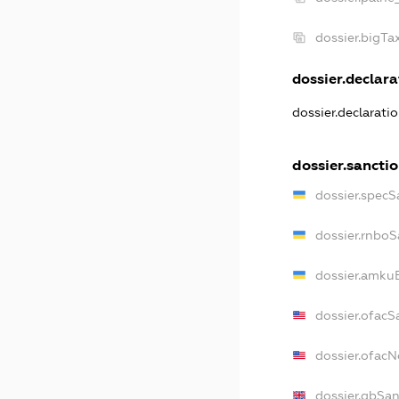
dossier.bigT
dossier.declarat
dossier.declarati
dossier.sancti
dossier.specS
dossier.rnboS
dossier.amkuB
dossier.ofacS
dossier.ofac
dossier.gbSan