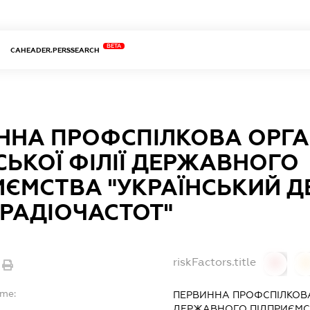
BETA
CAHEADER.PERSSEARCH
ННА ПРОФСПІЛКОВА ОРГА
СЬКОЇ ФІЛІЇ ДЕРЖАВНОГО
ИЄМСТВА "УКРАЇНСЬКИЙ 
 РАДІОЧАСТОТ"
riskFactors.title
0
ame:
ПЕРВИННА ПРОФСПІЛКОВА 
ДЕРЖАВНОГО ПІДПРИЄМС