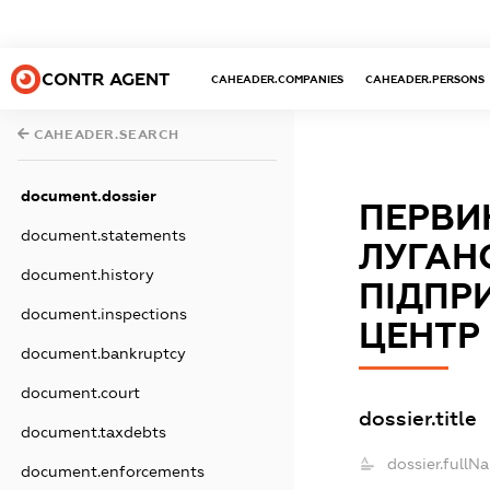
CONTR AGENT
CAHEADER.COMPANIES
CAHEADER.PERSONS
CAHEADER.SEARCH
document.dossier
ПЕРВИ
document.statements
ЛУГАН
document.history
ПІДПР
document.inspections
ЦЕНТР
document.bankruptcy
document.court
dossier.title
document.taxdebts
dossier.fullN
document.enforcements