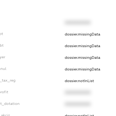
XXXXXXXXXX
bt
dossier.missingData
bt
dossier.missingData
yer
dossier.missingData
nnul
dossier.missingData
e_tax_reg
dossier.notInList
rofit
XXXXXXXXXX
et_dotation
XXXXXXXXXX
_akciz
dossier.notInList