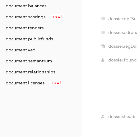
document.balances
document.scorings
new!
dossier.opfS
document.tenders
dossier.edrpo:
document.publicfunds
dossier.regDa
document.ved
dossier.foun
document.semantrum
document.relationships
document.licenses
new!
dossier.heads