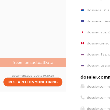
dossier.ausSa
dossier.euSan
dossier.japan
dossier.cana
dossier.rfSan
freemium.actualData
dossier.russia
document.dueToDate
19.10.25
dossier.comm
SEARCH.ONMONITORING
dossier.comme
dossier.comm
dossier.comme