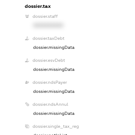
dossier.tax
dossier.staff
XXXXXXXXXX
dossier.taxDebt
dossier.missingData
dossier.esvDebt
dossier.missingData
dossier.ndsPayer
dossier.missingData
dossier.ndsAnnul
dossier.missingData
dossier.single_tax_reg