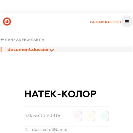
CAHEADER.GETTEST
CAHEADER.SEARCH
document.dossier
НАТЕК-КОЛОР
riskFactors.title
0
0
0
dossier.fullName: