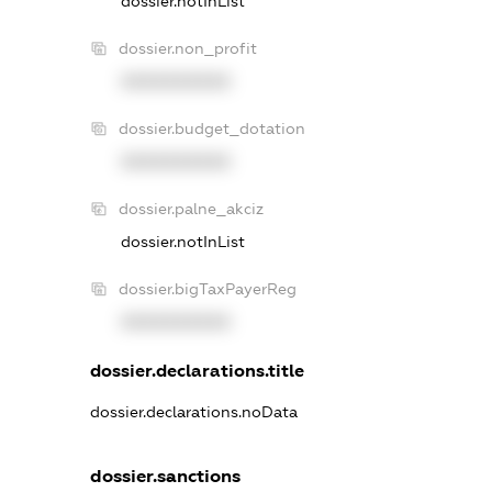
dossier.notInList
dossier.non_profit
XXXXXXXXXX
dossier.budget_dotation
XXXXXXXXXX
dossier.palne_akciz
dossier.notInList
dossier.bigTaxPayerReg
XXXXXXXXXX
dossier.declarations.title
dossier.declarations.noData
dossier.sanctions