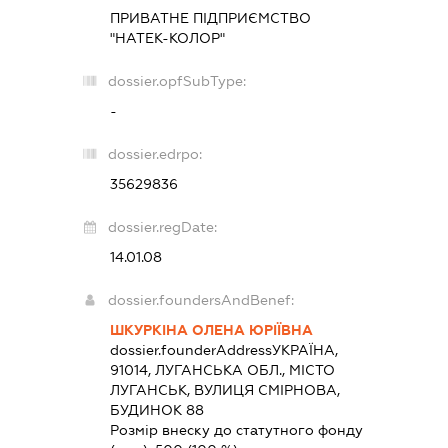
ПРИВАТНЕ ПІДПРИЄМСТВО
"НАТЕК-КОЛОР"
dossier.opfSubType:
-
dossier.edrpo:
35629836
dossier.regDate:
14.01.08
dossier.foundersAndBenef:
ШКУРКІНА ОЛЕНА ЮРІЇВНА
dossier.founderAddress
УКРАЇНА,
91014, ЛУГАНСЬКА ОБЛ., МІСТО
ЛУГАНСЬК, ВУЛИЦЯ СМІРНОВА,
БУДИНОК 88
Розмір внеску до статутного фонду