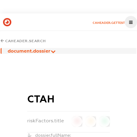
CAHEADER.GETTEST
CAHEADER.SEARCH
document.dossier
СТАН
riskFactors.title
0
0
0
dossier.fullName: