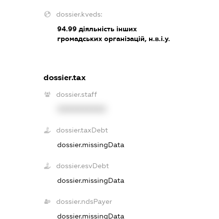
dossier.kveds:
94.99
діяльність інших
громадських організацій, н.в.і.у.
dossier.tax
dossier.staff
XXXXXXXXXX
dossier.taxDebt
dossier.missingData
dossier.esvDebt
dossier.missingData
dossier.ndsPayer
dossier.missingData