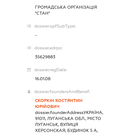
ГРОМАДСЬКА ОРГАНІЗАЦІЯ
"СТАН"
dossier.opfSubType:
-
dossier.edrpo:
35629883
dossier.regDate:
16.01.08
dossier.foundersAndBenef:
СКОРКІН КОСТЯНТИН
ЮРІЙОВИЧ
dossier.founderAddress
УКРАЇНА,
91011, ЛУГАНСЬКА ОБЛ., МІСТО
ЛУГАНСЬК, ВУЛИЦЯ
ХЕРСОНСКАЯ, БУДИНОК 5 А,