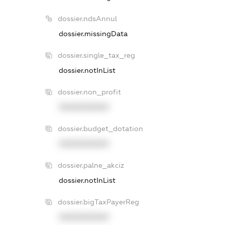
dossier.ndsAnnul
dossier.missingData
dossier.single_tax_reg
dossier.notInList
dossier.non_profit
XXXXXXXXXX
dossier.budget_dotation
XXXXXXXXXX
dossier.palne_akciz
dossier.notInList
dossier.bigTaxPayerReg
XXXXXXXXXX