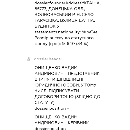
dossier.founderAddress
УКРАЇНА,
85773, ДОНЕЦЬКА ОБЛ.,
ВОЛНОВАСЬКИЙ Р-Н, СЕЛО
ТАРАСІВКА, ВУЛИЦЯ ДАЧНА,
БУДИНОК 3
statements.nationality:
Україна
Розмір внеску до статутного
фонду (грн.):
15 640
(34 %)
dossier.heads:
ОНИЩЕНКО ВАДИМ
АНДРІЙОВИЧ
-
ПРЕДСТАВНИК
ВЧИНЯТИ ДІЇ ВІД ІМЕНІ
ЮРИДИЧНОЇ ОСОБИ, У ТОМУ
ЧИСЛІ ПІДПИСУВАТИ
ДОГОВОРИ ТОЩО (ЗГІДНО ДО
СТАТУТУ)
dossier.position -
ОНИЩЕНКО ВАДИМ
АНДРІЙОВИЧ
-
КЕРІВНИК
dossier.position -