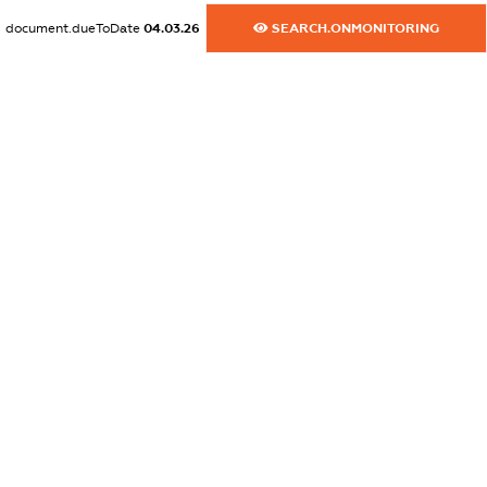
dossier.commercial_info.fax
document.dueToDate
04.03.26
SEARCH.ONMONITORING
XXXXXXXXXX
dossier.commercial_info.email
XXXXXXXXXX
dossier.commercial_info.website
XXXXXXXXXX
dossier.commercial_info.activity
XXXXXXXXXX
freemium.exampleText_1
freemium.exampleText_2
freemium.anonymousPerSearch2
FREEMIUM.DETAILS
FREEMIUM.REGISTER