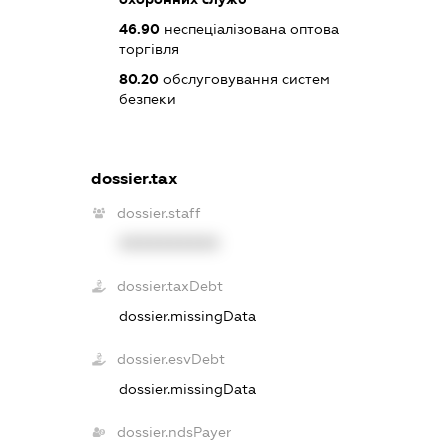
46.90
неспеціалізована оптова
торгівля
80.20
обслуговування систем
безпеки
dossier.tax
dossier.staff
XXXXXXXXXX
dossier.taxDebt
dossier.missingData
dossier.esvDebt
dossier.missingData
dossier.ndsPayer