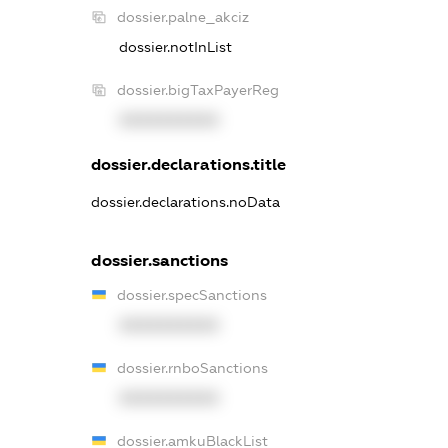
dossier.palne_akciz
dossier.notInList
dossier.bigTaxPayerReg
XXXXXXXXXX
dossier.declarations.title
dossier.declarations.noData
dossier.sanctions
dossier.specSanctions
XXXXXXXXXX
dossier.rnboSanctions
XXXXXXXXXX
dossier.amkuBlackList