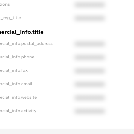
tions
XXXXXXXXXX
n_reg_title
XXXXXXXXXX
rcial_info.title
rcial_info.postal_address
XXXXXXXXXX
rcial_info.phone
XXXXXXXXXX
rcial_info.fax
XXXXXXXXXX
rcial_info.email
XXXXXXXXXX
rcial_info.website
XXXXXXXXXX
cial_info.activity
XXXXXXXXXX