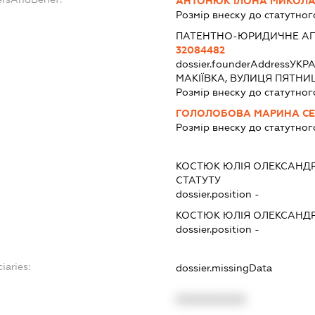
АНТОНЮК ІЛОНА МИКОЛА
Розмір внеску до статутног
ПАТЕНТНО-ЮРИДИЧНЕ АГЕ
32084482
dossier.founderAddress
УКРА
МАКІЇВКА, ВУЛИЦЯ ПЯТНИ
Розмір внеску до статутног
ГОЛОЛОБОВА МАРИНА СЕ
Розмір внеску до статутног
КОСТЮК ЮЛІЯ ОЛЕКСАНД
СТАТУТУ
dossier.position -
КОСТЮК ЮЛІЯ ОЛЕКСАНД
dossier.position -
iaries:
dossier.missingData
XXXXXXXXXX