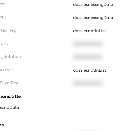
yer
dossier.missingData
nul
dossier.missingData
_tax_reg
dossier.notInList
ofit
XXXXXXXXXX
t_dotation
XXXXXXXXXX
akciz
dossier.notInList
xPayerReg
XXXXXXXXXX
ions.title
ons.noData
ns