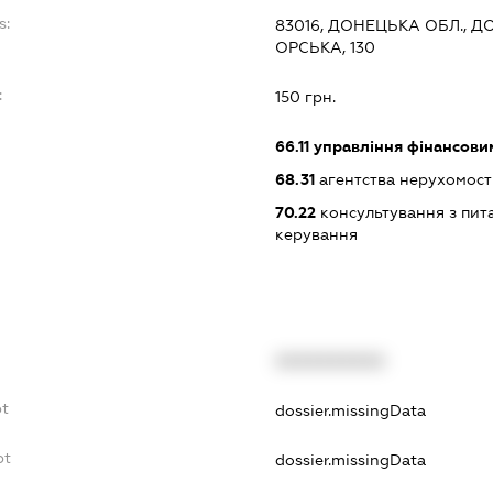
s:
83016, ДОНЕЦЬКА ОБЛ., Д
ОРСЬКА, 130
:
150 грн.
66.11
управління фінансови
68.31
агентства нерухомост
70.22
консультування з пита
керування
XXXXXXXXXX
bt
dossier.missingData
bt
dossier.missingData