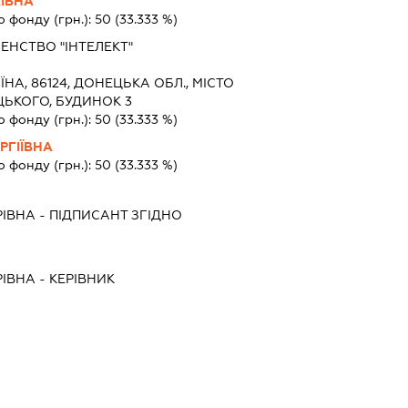
ЇВНА
о фонду (грн.):
50
(33.333 %)
НСТВО "ІНТЕЛЕКТ"
ЇНА, 86124, ДОНЕЦЬКА ОБЛ., МІСТО
ЦЬКОГО, БУДИНОК 3
о фонду (грн.):
50
(33.333 %)
РГІЇВНА
о фонду (грн.):
50
(33.333 %)
РІВНА
-
ПІДПИСАНТ
ЗГІДНО
РІВНА
-
КЕРІВНИК