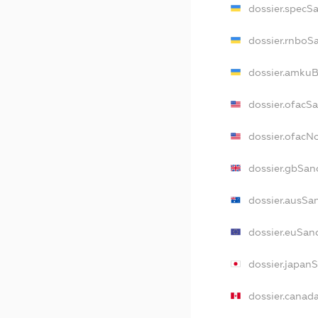
dossier.specS
dossier.rnboS
dossier.amkuB
dossier.ofacS
dossier.ofac
dossier.gbSan
dossier.ausSa
dossier.euSan
dossier.japan
dossier.canad