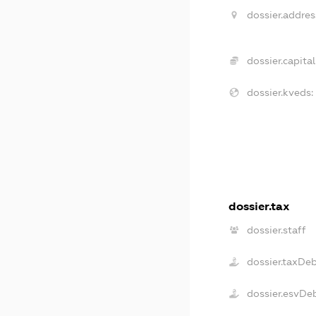
dossier.addres
dossier.capital
dossier.kveds:
dossier.tax
dossier.staff
dossier.taxDe
dossier.esvDe