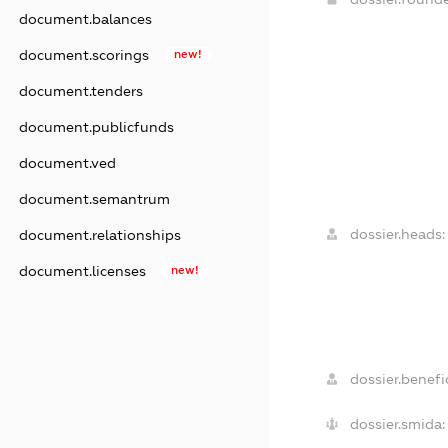
document.balances
document.scorings
new!
document.tenders
document.publicfunds
document.ved
document.semantrum
dossier.heads:
document.relationships
document.licenses
new!
dossier.benefic
dossier.smida: