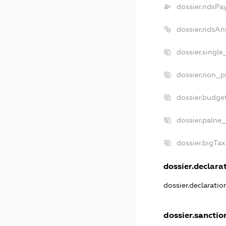
dossier.ndsPa
dossier.ndsAn
dossier.single
dossier.non_pr
dossier.budge
dossier.palne_
dossier.bigTa
dossier.declarat
dossier.declarati
dossier.sanctio