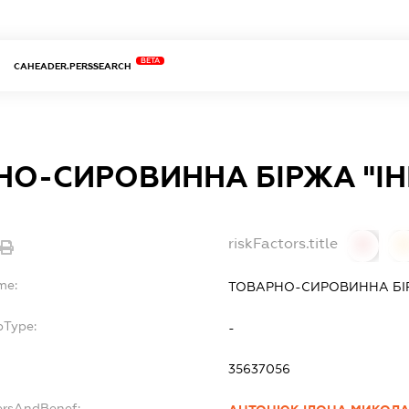
BETA
CAHEADER.PERSSEARCH
НО-СИРОВИННА БІРЖА "ІН
riskFactors.title
0
0
me:
ТОВАРНО-СИРОВИННА БІР
bType:
-
35637056
ersAndBenef: