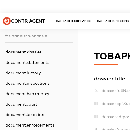
CONTR AGENT
CAHEADER.COMPANIES
CAHEADER.PERSONS
CAHEADER.SEARCH
document.dossier
ТОВАР
document.statements
document.history
dossier.title
document.inspections
dossier.fullNa
document.bankruptcy
dossier.opfSu
document.court
document.taxdebts
dossier.edrpo:
document.enforcements
dossier.found