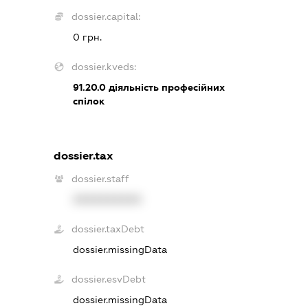
dossier.capital:
0 грн.
dossier.kveds:
91.20.0
діяльність професійних
спілок
dossier.tax
dossier.staff
XXXXXXXXXX
dossier.taxDebt
dossier.missingData
dossier.esvDebt
dossier.missingData