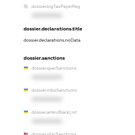
dossier.bigTaxPayerReg
XXXXXXXXXX
dossier.declarations.title
dossier.declarations.noData
dossier.sanctions
dossier.specSanctions
XXXXXXXXXX
dossier.rnboSanctions
XXXXXXXXXX
dossier.amkuBlackList
XXXXXXXXXX
dossier.ofacSanctions