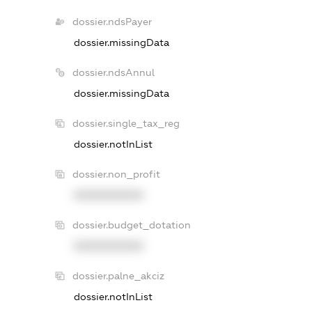
dossier.ndsPayer
dossier.missingData
dossier.ndsAnnul
dossier.missingData
dossier.single_tax_reg
dossier.notInList
dossier.non_profit
XXXXXXXXXX
dossier.budget_dotation
XXXXXXXXXX
dossier.palne_akciz
dossier.notInList