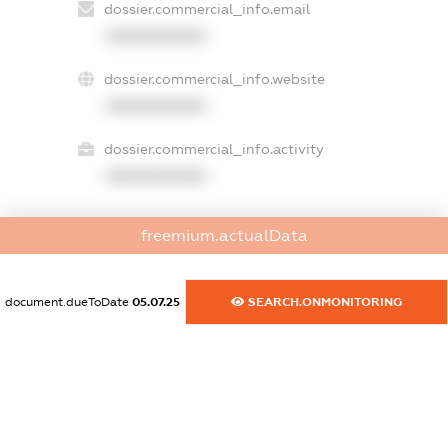
dossier.commercial_info.email
XXXXXXXXXX
dossier.commercial_info.website
XXXXXXXXXX
dossier.commercial_info.activity
XXXXXXXXXX
freemium.actualData
freemium.exampleText_1
freemium.exampleText_2
freemium.anonymousPerSearch2
document.dueToDate
05.07.25
SEARCH.ONMONITORING
FREEMIUM.DETAILS
FREEMIUM.REGISTER