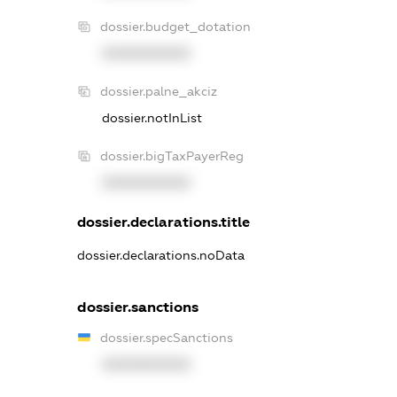
dossier.budget_dotation
XXXXXXXXXX
dossier.palne_akciz
dossier.notInList
dossier.bigTaxPayerReg
XXXXXXXXXX
dossier.declarations.title
dossier.declarations.noData
dossier.sanctions
dossier.specSanctions
XXXXXXXXXX