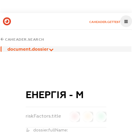
CAHEADER.GETTEST
CAHEADER.SEARCH
document.dossier
ЕНЕРГІЯ - М
riskFactors.title
0
0
0
dossier.fullName: