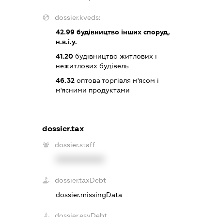
dossier.kveds:
42.99
будівництво інших споруд,
н.в.і.у.
41.20
будівництво житлових і
нежитлових будівель
46.32
оптова торгівля м'ясом і
м'ясними продуктами
dossier.tax
dossier.staff
XXXXXXXXXX
dossier.taxDebt
dossier.missingData
dossier.esvDebt