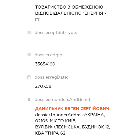
ТОВАРИСТВО З ОБМЕЖЕНОЮ
ВІДПОВІДАЛЬНІСТЮ "ЕНЕРГІЯ -
М"
dossier.opfSubType:
-
dossier.edrpo:
35654160
dossier.regDate:
27.07.08
dossier.foundersAndBenef:
ДАНИЛЬЧУК ЄВГЕН СЕРГІЙОВИЧ
dossier.founderAddress
УКРАЇНА,
02105, МІСТО КИЇВ,
ВУЛ.ВИФЛЕЄМСЬКА, БУДИНОК 12,
КВАРТИРА 62