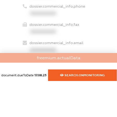
dossier.commercial_info.phone
XXXXXXXXXX
dossier.commercial_info.fax
XXXXXXXXXX
dossier.commercial_info.email
XXXXXXXXXX
freemium.actualData
dossier.commercial_info.website
XXXXXXXXXX
document.dueToDate
17.08.23
SEARCH.ONMONITORING
dossier.commercial_info.activity
XXXXXXXXXX
freemium.exampleText_1
freemium.exampleText_2