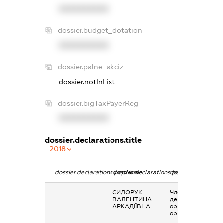
XXXXXXXXXX
dossier.budget_dotation
XXXXXXXXXX
dossier.palne_akciz
dossier.notInList
dossier.bigTaxPayerReg
XXXXXXXXXX
dossier.declarations.title
2018
dossier.declarations.pepName
dossier.declarations.personName
dossier.declaratio
СИДОРУК
Членство суб’єкта
ВАЛЕНТИНА
декларування в
АРКАДІЇВНА
організаціях та їх
органах