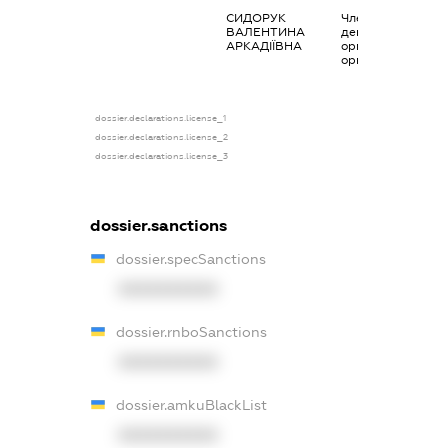
СИДОРУК
Членство суб’єкта
ВАЛЕНТИНА
декларування в
АРКАДІЇВНА
організаціях та їх
органах
dossier.declarations.license_1
dossier.declarations.license_2
dossier.declarations.license_3
dossier.sanctions
dossier.specSanctions
XXXXXXXXXX
dossier.rnboSanctions
XXXXXXXXXX
dossier.amkuBlackList
XXXXXXXXXX