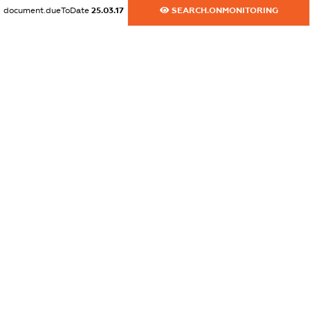
document.dueToDate
25.03.17
SEARCH.ONMONITORING
dossier.commercial_info.email
XXXXXXXXXX
dossier.commercial_info.website
XXXXXXXXXX
dossier.commercial_info.activity
XXXXXXXXXX
freemium.exampleText_1
freemium.exampleText_2
freemium.anonymousPerSearch2
FREEMIUM.DETAILS
FREEMIUM.REGISTER