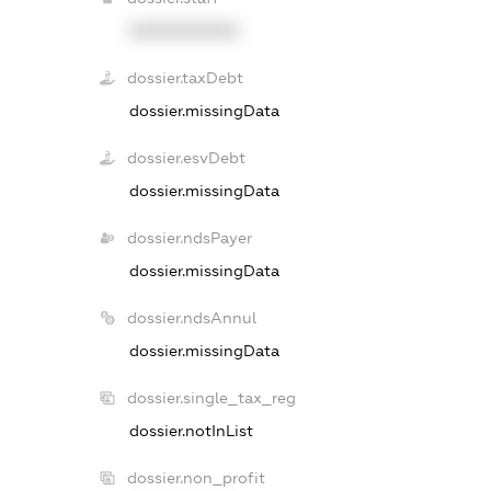
XXXXXXXXXX
dossier.taxDebt
dossier.missingData
dossier.esvDebt
dossier.missingData
dossier.ndsPayer
dossier.missingData
dossier.ndsAnnul
dossier.missingData
dossier.single_tax_reg
dossier.notInList
dossier.non_profit